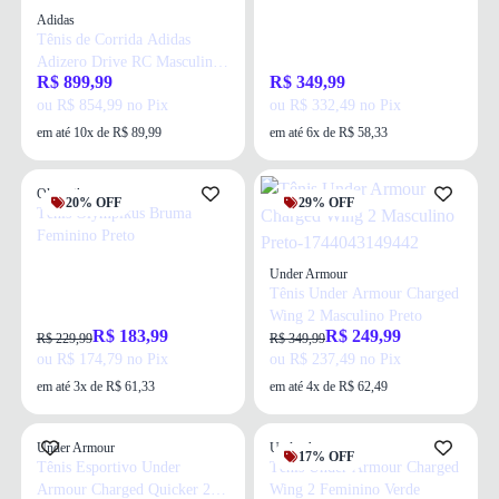
Adidas
Tênis de Corrida Adidas
Adizero Drive RC Masculino
R$ 899,99
R$ 349,99
Branco
ou R$ 854,99 no Pix
ou R$ 332,49 no Pix
em até 10x de R$ 89,99
em até 6x de R$ 58,33
Olympikus
20% OFF
29% OFF
Tênis Olympikus Bruma
Feminino Preto
Under Armour
Tênis Under Armour Charged
Wing 2 Masculino Preto
R$ 183,99
R$ 249,99
R$ 229,99
R$ 349,99
ou R$ 174,79 no Pix
ou R$ 237,49 no Pix
em até 3x de R$ 61,33
em até 4x de R$ 62,49
Under Armour
Under Armour
17% OFF
Tênis Esportivo Under
Tênis Under Armour Charged
Armour Charged Quicker 2
Wing 2 Feminino Verde