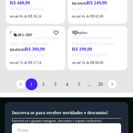
R$ 449,99
R$ 249,99
Masculino Preto
R$ 299,99
ou R$ 427,49 no Pix
ou R$ 237,49 no Pix
em até 8x de R$ 56,24
em até 4x de R$ 62,49
Under Armour
Olympikus
20% OFF
Tênis Under Armour Tribase
Tênis Olympíkus Acqua
Reps 2 Masculino Bege
Feminino Preto e Branco
R$ 399,99
R$ 199,99
R$ 499,99
ou R$ 379,99 no Pix
ou R$ 189,99 no Pix
em até 7x de R$ 57,14
em até 3x de R$ 66,66
1
2
3
4
5
...
26
Inscreva-se para receber novidades e descontos!
Inscreva-se e garanta vantagens, descontos e cupons exclusivos!