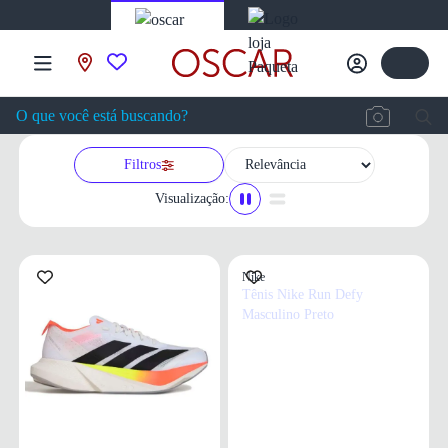
Filtros
Visualização:
Nike
Tênis Nike Run Defy
Masculino Preto