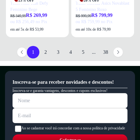
23% OFF
20% OFF
Tênis Nike Run Defy
Tênis Corrida Asics Novablast
Feminino Bege
5 Feminino Roxo
R$ 269,99
R$ 799,99
R$ 349,99
R$ 999,99
ou R$ 256,49 no Pix
ou R$ 759,99 no Pix
em até 5x de R$ 53,99
em até 10x de R$ 79,99
1
2
3
4
5
...
38
Inscreva-se para receber novidades e descontos!
Inscreva-se e garanta vantagens, descontos e cupons exclusivos!
Ao se cadastrar você irá concordar com a nossa política de privacidade