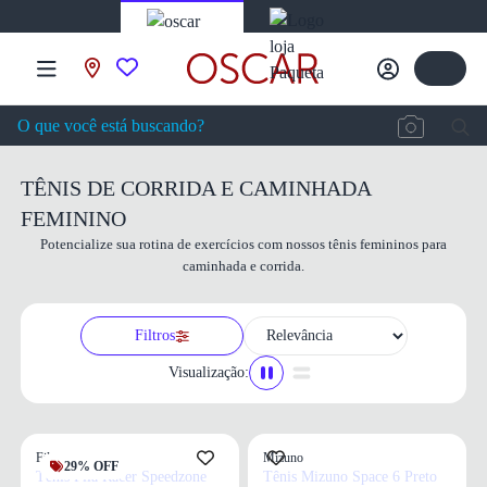
TÊNIS DE CORRIDA E CAMINHADA
FEMININO
Potencialize sua rotina de exercícios com nossos tênis femininos para
caminhada e corrida.
Filtros
Visualização:
Fila
Mizuno
29% OFF
Tênis Fila Racer Speedzone
Tênis Mizuno Space 6 Preto