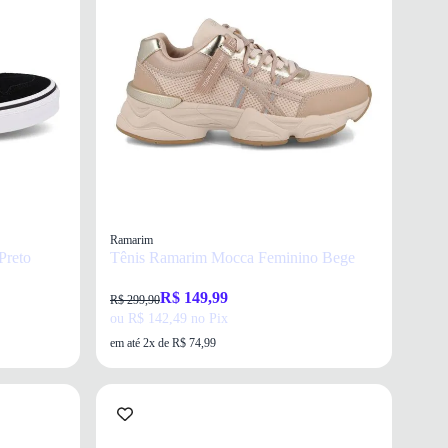
Ramarim
Preto
Tênis Ramarim Mocca Feminino Bege
R$ 149,99
R$ 299,90
ou R$ 142,49 no Pix
em até 2x de R$ 74,99