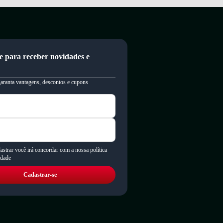
Beira Rio
e muitas outras!
ra as melhores marcas, modelos e preços incríveis. Aproveite e
e para receber novidades e
garanta vantagens, descontos e cupons
astrar você irá concordar com a nossa política
idade
Cadastrar-se