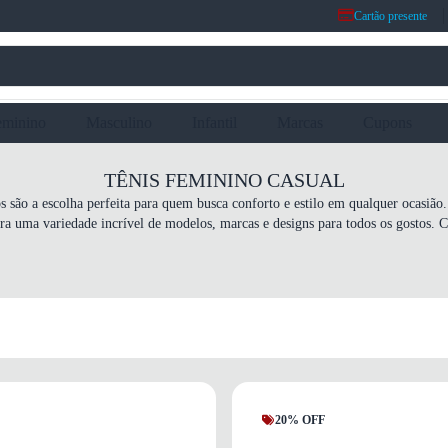
Cartão presente
eminino
Masculino
Infantil
Marcas
Cupons
TÊNIS FEMININO CASUAL
os são a escolha perfeita para quem busca conforto e estilo em qualquer ocasião
ra uma variedade incrível de modelos, marcas e designs para todos os gostos. C
20% OFF