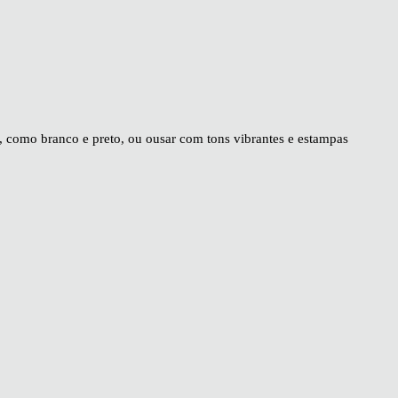
, como branco e preto, ou ousar com tons vibrantes e estampas
binações!
 por exemplo.