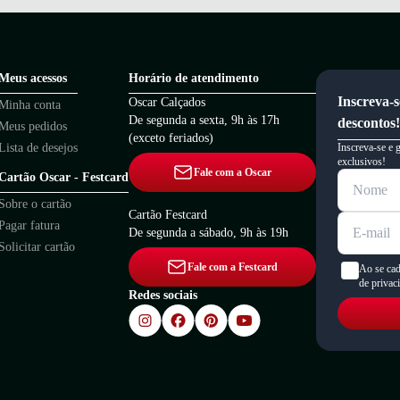
cado.
is feminino como:
Meus acessos
Nike
,
Horário de atendimento
Adidas
,
All Star
,
Vizzano
,
Moleca
,
Via Marte
,
minino, que tal garantir o seu? Na nossa loja de calçados, você encont
Inscreva-s
Oscar Calçados
Minha conta
De segunda a sexta, 9h às 17h
descontos!
Meus pedidos
(exceto feriados)
Lista de desejos
Inscreva-se e 
exclusivos!
Fale com a Oscar
Cartão Oscar - Festcard
Sobre o cartão
Cartão Festcard
Pagar fatura
De segunda a sábado, 9h às 19h
Solicitar cartão
Fale com a Festcard
Ao se cad
de privac
Redes sociais