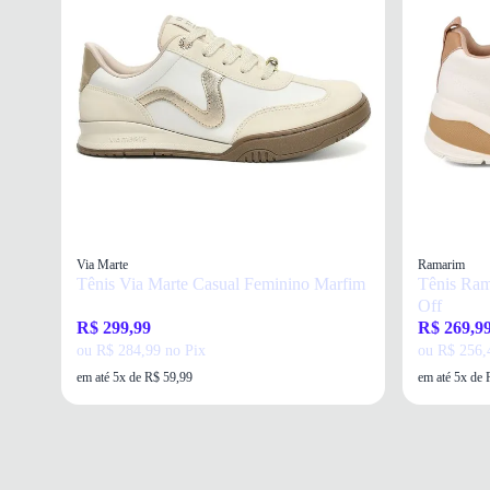
Via Marte
Ramarim
Tênis Via Marte Casual Feminino Marfim
Tênis Ra
Off
R$ 299,99
R$ 269,9
ou R$ 284,99 no Pix
ou R$ 256,
em até 5x de R$ 59,99
em até 5x de 