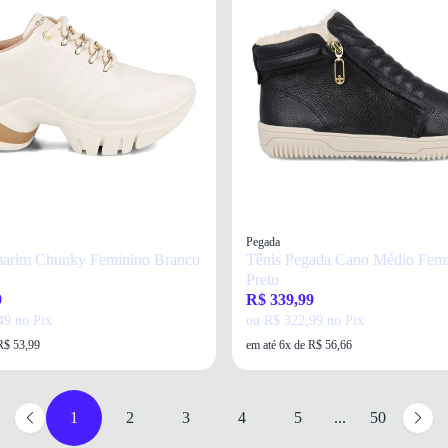
Pegada
marim Chunky Feminino Branco
Tênis Pegada Cano Médio Fem
Preto
9
R$ 339,99
49 no Pix
ou R$ 322,99 no Pix
R$ 53,99
em até 6x de R$ 56,66
1
2
3
4
5
...
50