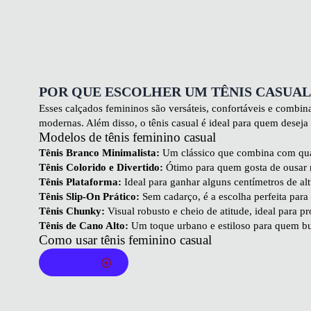
POR QUE ESCOLHER UM TÊNIS CASUAL
Esses
calçados femininos
são versáteis, confortáveis e combin
modernas. Além disso, o tênis casual é ideal para quem deseja 
Modelos de tênis feminino casual
Tênis Branco Minimalista:
Um clássico que combina com qual
Tênis Colorido e Divertido:
Ótimo para quem gosta de ousar n
Tênis Plataforma:
Ideal para ganhar alguns centímetros de alt
Tênis Slip-On Prático:
Sem cadarço, é a escolha perfeita para 
Tênis Chunky:
Visual robusto e cheio de atitude, ideal para 
Tênis de Cano Alto:
Um toque urbano e estiloso para quem bu
Como usar tênis feminino casual
Para o trabalho:
Combine com calças jeans, alfaiataria ou ve
Leia mais
Para passeios:
Aposte em combinações com shorts, saias ou ves
Para looks casuais:
Use com modelos de calça jeans em diferen
Mais dicas para combinar: