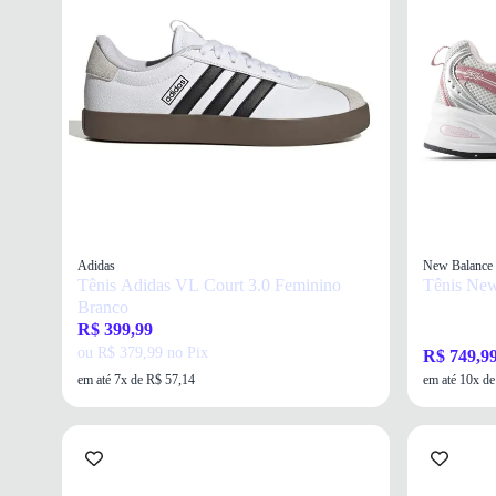
Adidas
New Balance
Tênis Adidas VL Court 3.0 Feminino
Tênis New
Branco
R$ 399,99
ou R$ 379,99 no Pix
R$ 749,9
em até 7x de R$ 57,14
em até 10x d