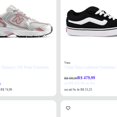
Vans
 Balance 530 Prata Feminino
Tênis Vans Caldrone Feminino 
R$ 479,99
R$ 599,99
ou R$ 455,99 no Pix
9
e R$ 74,99
em até 9x de R$ 53,33