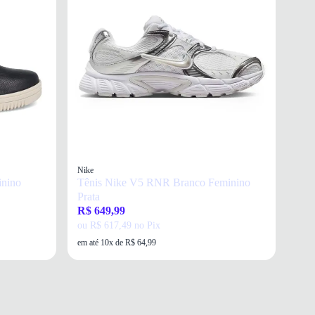
Nike
inino
Tênis Nike V5 RNR Branco Feminino
Prata
R$ 649,99
ou R$ 617,49 no Pix
em até 10x de R$ 64,99