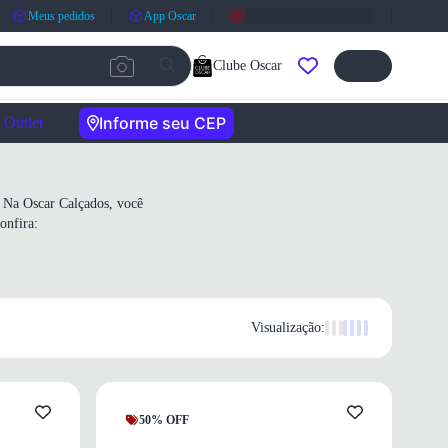
Meus pedidos
App Oscar
Clube Oscar
Informe seu CEP
Outlet
. Na Oscar Calçados, você
onfira:
Visualização:
50% OFF