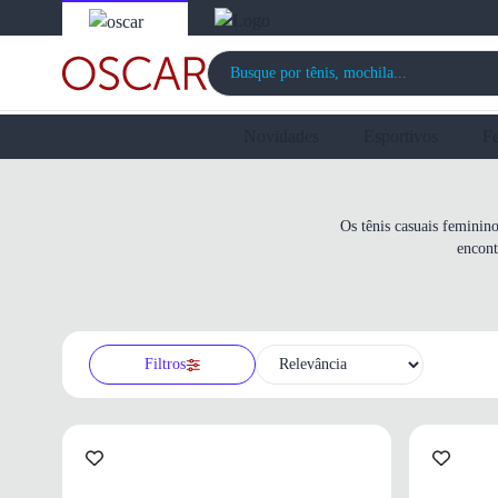
Novidades
Esportivos
F
Os tênis casuais feminin
encont
Filtros