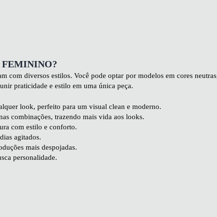
 FEMININO?
am com diversos estilos. Você pode optar por modelos em cores neutras
unir praticidade e estilo em uma única peça.
quer look, perfeito para um visual clean e moderno.
as combinações, trazendo mais vida aos looks.
ura com estilo e conforto.
dias agitados.
produções mais despojadas.
sca personalidade.
stidos midi. Os modelos de tênis da Vizzano são ótimos para essas com
tidos leves. O clássico All Star pode ser uma boa ideia!
tes lavagens e cortes ou vestidos soltinhos. Aposte em Nike e Adidas,