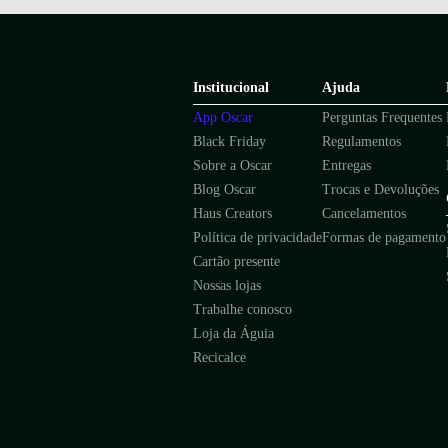
Combine tênis branco com vestidos florais para um visual deli
Aposte em tênis coloridos para dar vida a looks básicos.
Use tênis plataforma com saias para um look moderno.
Compre as melhores marcas na Oscar!
Na Oscar Calçados, você encontra as melhores marcas de tên
Institucional
Ajuda
Agora que você conhece todos os benefícios do tênis casual fe
App Oscar
Perguntas Frequentes
escolha o seu favorito agora mesmo!
Black Friday
Regulamentos
Sobre a Oscar
Entregas
Blog Oscar
Trocas e Devoluções
Haus Creators
Cancelamentos
Política de privacidade
Formas de pagamento
Cartão presente
Nossas lojas
Trabalhe conosco
Loja da Águia
Recicalce