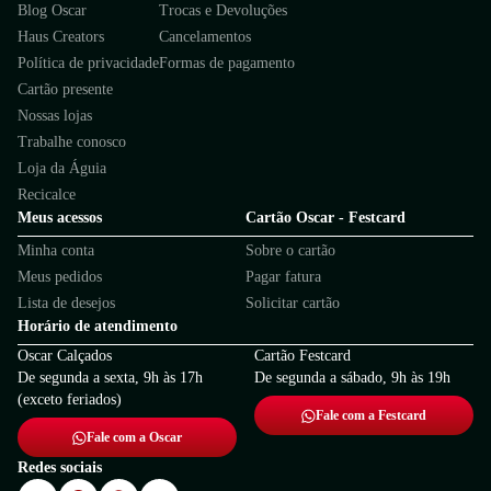
Blog Oscar
Trocas e Devoluções
Haus Creators
Cancelamentos
Política de privacidade
Formas de pagamento
Cartão presente
Nossas lojas
Trabalhe conosco
Loja da Águia
Recicalce
Meus acessos
Cartão Oscar - Festcard
Minha conta
Sobre o cartão
Meus pedidos
Pagar fatura
Lista de desejos
Solicitar cartão
Horário de atendimento
Oscar Calçados
Cartão Festcard
De segunda a sexta, 9h às 17h
De segunda a sábado, 9h às 19h
(exceto feriados)
Fale com a Festcard
Fale com a Oscar
Redes sociais