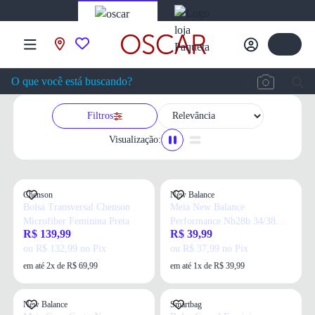
Filtros
Visualização:
Chenson
New Balance
Bolsa Transversal Chenson
Meia New Balance
Microfiber Feminina Preta
Performance Nb28b 34/38
R$ 139,99
R$ 39,99
Feminina Preta
ou R$ 132,99 no Pix
ou R$ 37,99 no Pix
em até 2x de R$ 69,99
em até 1x de R$ 39,99
New Balance
Smartbag