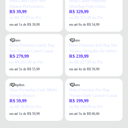
Meia Cano Curto New
Bolsa Casual Feminina
Balance Performance
Smartbag Preto Couro
R$ 39,99
R$ 329,99
Tamanho 34/38 Branco
ou R$ 37,99 no Pix
ou R$ 313,49 no Pix
em até 1x de R$ 39,99
em até 6x de R$ 54,99
Vizzano
Vizzano
Bolsa Feminina Comfy Bag
Bolsa Feminina Soft Bag Neo
Neo Vizzano Camel Casual
Vizzano Vermelho De Ombro
R$ 279,99
R$ 239,99
ou R$ 265,99 no Pix
ou R$ 227,99 no Pix
em até 5x de R$ 55,99
em até 4x de R$ 59,99
Olympikus
Vizzano
Meia Olympikus Cano Médio
Bolsa Feminina Neo Bag
Unissex Branco
Vizzano Dark Carmim Casual
R$ 59,99
R$ 199,99
ou R$ 56,99 no Pix
ou R$ 189,99 no Pix
em até 1x de R$ 59,99
em até 3x de R$ 66,66