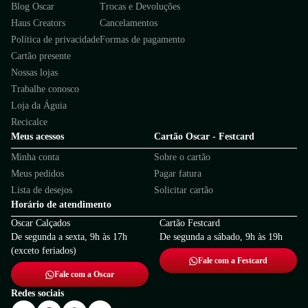
Blog Oscar
Trocas e Devoluções
Haus Creators
Cancelamentos
Política de privacidade
Formas de pagamento
Cartão presente
Nossas lojas
Trabalhe conosco
Loja da Águia
Recicalce
Meus acessos
Cartão Oscar - Festcard
Minha conta
Sobre o cartão
Meus pedidos
Pagar fatura
Lista de desejos
Solicitar cartão
Horário de atendimento
Oscar Calçados
Cartão Festcard
De segunda a sexta, 9h às 17h
De segunda a sábado, 9h às 19h
(exceto feriados)
Fale com a Festcard
Fale com a Oscar
Redes sociais