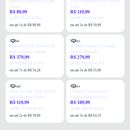
Babuche Molekinha Infantil
Tênis Molekinho Knit Infantil
Creme
Areia
R$ 89,99
R$ 119,99
ou R$ 85,49 no Pix
ou R$ 113,99 no Pix
em até 1x de R$ 89,99
em até 2x de R$ 59,99
Adidas
Umbro
Chuteira Futsal Adidas F50
Chuteira Umbro Ux Campo
Club Amarela Infantil
Infantil Dourada
R$ 379,99
R$ 279,99
ou R$ 360,99 no Pix
ou R$ 265,99 no Pix
em até 7x de R$ 54,28
em até 5x de R$ 55,99
Novopé
Umbro
Tênis Novopé Plum Infantil
Chuteira Futsal Infantil
Azul Marinho Casual
Umbro Sintético Preta
R$ 119,99
R$ 189,99
ou R$ 113,99 no Pix
ou R$ 180,49 no Pix
em até 2x de R$ 59,99
em até 3x de R$ 63,33