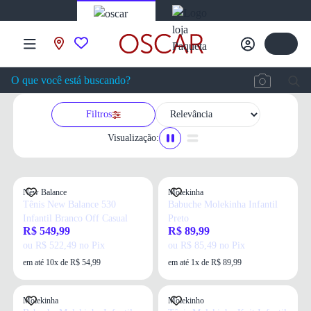
Filtros
Visualização:
New Balance
Molekinha
Tênis New Balance 530
Babuche Molekinha Infantil
Infantil Branco Off Casual
Preto
R$ 549,99
R$ 89,99
ou R$ 522,49 no Pix
ou R$ 85,49 no Pix
em até 10x de R$ 54,99
em até 1x de R$ 89,99
Molekinha
Molekinho