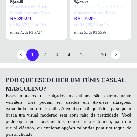
Ferricelli
Converse
Tênis Ferricelli Rover
Tênis Chuck Taylor All Star
Masculino Couro Preto
Converse Unissex Preto
R$ 399,99
R$ 279,99
ou R$ 379,99 no Pix
ou R$ 265,99 no Pix
em até 7x de R$ 57,14
em até 5x de R$ 55,99
1
2
3
4
5
...
50
POR QUE ESCOLHER UM TÊNIS CASUAL
MASCULINO?
Esses modelos de
calçados masculinos
são extremamente
versáteis. Eles podem ser usados em diversas situações,
garantindo conforto e estilo. Além disso, são perfeitos para quem
busca um visual moderno sem abrir mão da praticidade. Você
pode optar por cores neutras, como preto e branco, para um
visual clássico, ou explorar opções coloridas para um toque de
personalidade.