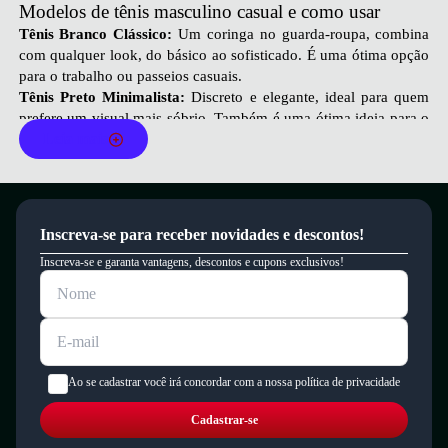
Modelos de tênis masculino casual e como usar
Tênis Branco Clássico:
Um coringa no guarda-roupa, combina
com qualquer look, do básico ao sofisticado. É uma ótima opção
para o trabalho ou passeios casuais.
Tênis Preto Minimalista:
Discreto e elegante, ideal para quem
prefere um visual mais sóbrio. Também é uma ótima ideia para o
Leia mais
trabalho.
Tênis Colorido:
Para quem gosta de adicionar personalidade ao
visual. Aposte em combinações mais despojadas com calças
jeans e camisetas básicas.
Tênis Slip-On:
Praticidade para o dia a dia, fácil de calçar e
Inscreva-se para receber novidades e descontos!
combinar. Ele é perfeito para momentos descontraídos!
Inscreva-se e garanta vantagens, descontos e cupons exclusivos!
Tênis de Cano Alto:
Estilo urbano com um toque de
personalidade. Se você aposta em um visual mais estiloso, esse
modelo de tênis é perfeito!
Qual a diferença entre tênis casual e sapatênis?
Embora pareçam semelhantes, tênis casual e
sapatênis
têm
diferenças claras. O tênis casual possui um design mais esportivo
Ao se cadastrar você irá concordar com a nossa política de privacidade
e despojado, ideal para quem busca conforto e estilo em qualquer
situação. Já o sapatênis é um híbrido entre sapato e tênis, com
Cadastrar-se
uma pegada mais social, perfeito para ambientes mais formais,