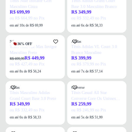
Tênis Nike Initiator Gcel
Tênis Adidas Grand Court
Masculino Cinza
Base 3.0 Masculino Branco
R$ 699,99
R$ 349,99
ou R$ 664,99 no Pix
ou R$ 332,49 no Pix
em até 10x de R$ 69,99
em até 6x de R$ 58,33
Nike
Adidas
36% OFF
Tênis Nike Air Max Invigor
Tênis Adidas VL Court 3.0
Masculino Preto
Branco Masculino
R$ 449,99
R$ 399,99
R$ 699,99
ou R$ 427,49 no Pix
ou R$ 379,99 no Pix
em até 8x de R$ 56,24
em até 7x de R$ 57,14
Adidas
Converse
Tênis Masculino Adidas
Tênis Casual All Star
Grand Court Base 3.0 Preto
Converse Core Ox Unissex
R$ 349,99
R$ 259,99
Branco
ou R$ 332,49 no Pix
ou R$ 246,99 no Pix
em até 6x de R$ 58,33
em até 5x de R$ 51,99