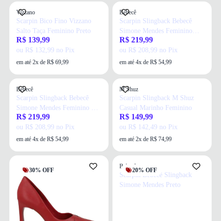
Vizzano
Bebecê
Scarpin Bico Fino Vizzano
Scarpin Slingback Bebecê
Salto Taça Feminino Preto
Simone Mendes Feminino
R$ 139,99
R$ 219,99
Preto
ou R$ 132,99 no Pix
ou R$ 208,99 no Pix
em até 2x de R$ 69,99
em até 4x de R$ 54,99
Bebecê
M Shuz
Scarpin Slingback Bebecê
Scarpin Slingback M Shuz
Simone Mendes Feminino Off
Casual Marinho Feminino
R$ 219,99
R$ 149,99
White
ou R$ 208,99 no Pix
ou R$ 142,49 no Pix
em até 4x de R$ 54,99
em até 2x de R$ 74,99
Bebecê
30% OFF
20% OFF
Scarpin Bebecê Slingback
Simone Mendes Preto