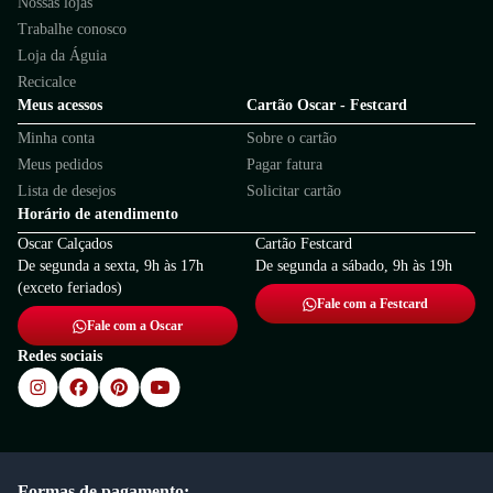
Nossas lojas
feminino, está na hora de garantir o seu! Confira a seleção da nossa
loja
Trabalhe conosco
de calçados
e encontre o modelo perfeito para você. Aproveite nossas
ofertas especiais e compre online com segurança e praticidade!
Loja da Águia
Recicalce
Meus acessos
Cartão Oscar - Festcard
Minha conta
Sobre o cartão
Meus pedidos
Pagar fatura
Lista de desejos
Solicitar cartão
Horário de atendimento
Oscar Calçados
Cartão Festcard
De segunda a sexta, 9h às 17h
De segunda a sábado, 9h às 19h
(exceto feriados)
Fale com a Festcard
Fale com a Oscar
Redes sociais
Formas de pagamento: