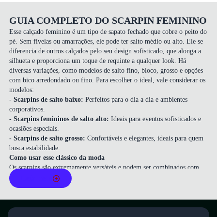
GUIA COMPLETO DO SCARPIN FEMININO
Esse
calçado feminino
é um tipo de sapato fechado que cobre o peito do
pé. Sem fivelas ou amarrações, ele pode ter salto médio ou alto. Ele se
diferencia de outros calçados pelo seu design sofisticado, que alonga a
silhueta e proporciona um toque de requinte a qualquer look. Há
diversas variações, como modelos de salto fino, bloco, grosso e opções
com bico arredondado ou fino. Para escolher o ideal, vale considerar os
modelos:
- Scarpins de salto baixo:
Perfeitos para o dia a dia e ambientes
corporativos.
- Scarpins femininos de salto alto:
Ideais para eventos sofisticados e
ocasiões especiais.
- Scarpins de salto grosso:
Confortáveis e elegantes, ideais para quem
busca estabilidade.
Como usar esse clássico da moda
Os scarpins são extremamente versáteis e podem ser combinados com
diversos estilos, por isso trouxemos algumas dicas de acordo com a
Leia mais
ocasião. Confira:
- Para o trabalho: Modelos de salto médio combinam bem com
alfaiataria e vestidos estruturados.
- Para ocasiões formais: Opte por scarpins de salto alto, combinando