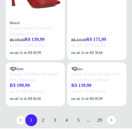
Bebecê
Scarpin Bebecê Feminino
Vermelho Scarlet
R$ 139,99
R$ 175,99
R$ 199,99
R$ 219,99
ou R$ 132,99 no Pix
ou R$ 167,19 no Pix
em até 2x de R$ 69,99
em até 3x de R$ 58,66
Via Marte
Vizzano
Scarpin Via Marte Slingback
Sapato Scarpin Vizzano Salto
Preto Feminino
Grosso Preto Feminino
R$ 199,99
R$ 139,99
ou R$ 189,99 no Pix
ou R$ 132,99 no Pix
em até 3x de R$ 66,66
em até 2x de R$ 69,99
1
2
3
4
5
...
29