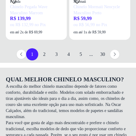
Pegada
Mormaii
Chinelo Pegada Wave
Chinelo Mormaii Neocycle
Masculino Marrom
Masculino Preto
R$ 139,99
R$ 59,99
ou R$ 132,99 no Pix
ou R$ 56,99 no Pix
em até 2x de R$ 69,99
em até 1x de R$ 59,99
1
2
3
4
5
...
30
QUAL MELHOR CHINELO MASCULINO?
A escolha do melhor chinelo masculino depende de fatores como
conforto, durabilidade e estilo. Modelos com solado emborrachado e
tiras ajustáveis são ideais para o dia a dia, assim como, os chinelos de
couro são uma excelente opção para uso mais sofisticado. Na Oscar
Calçados, além do tradicional, temos modelos de papetes e
sandálias
masculinas
.
Para você que gosta de algo mais descontraído e prefere o chinelo
tradicional, escolha modelos de dedo que vão proporcionar conforto e
segurança a cada passada. Porém, se o seu gosto é por usar um chinelo