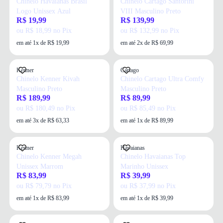
Chinelo Havaianas Brasil
Chinelo Cartago Santorini
Logo Unissex Azul
VIII Masculino Preto
R$ 19,99
R$ 139,99
ou R$ 18,99 no Pix
ou R$ 132,99 no Pix
em até 1x de R$ 19,99
em até 2x de R$ 69,99
Kenner
Cartago
Chinelo Kenner Kivah
Chinelo Cartago Ultra Comfy
Masculino Preto
Masculino Preto
R$ 189,99
R$ 89,99
ou R$ 180,49 no Pix
ou R$ 85,49 no Pix
em até 3x de R$ 63,33
em até 1x de R$ 89,99
Kenner
Havaianas
Chinelo Kenner Megah
Chinelo Havaianas Top
Unissex Marrom
Marinho Unissex
R$ 83,99
R$ 39,99
ou R$ 79,79 no Pix
ou R$ 37,99 no Pix
em até 1x de R$ 83,99
em até 1x de R$ 39,99