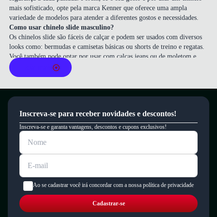
mais sofisticado, opte pela marca Kenner que oferece uma ampla
variedade de modelos para atender a diferentes gostos e necessidades.
Como usar chinelo slide masculino?
Os chinelos slide são fáceis de calçar e podem ser usados com diversos
looks como: bermudas e camisetas básicas ou shorts de treino e regatas.
Você também pode optar por usar com calças jeans ou de moletom e
uma camiseta polo.
Leia mais
Qual o chinelo mais confortável?
O conforto é essencial na escolha de um chinelo masculino ou chinelo
feminino. Modelos com solado macio e palmilha anatômica são ideais
para quem busca máximo conforto.
Inscreva-se para receber novidades e descontos!
Chinelos ortopédicos são projetados para oferecer suporte e reduzir o
impacto ao caminhar, proporcionando alívio para problemas nos pés. Ao
Inscreva-se e garanta vantagens, descontos e cupons exclusivos!
escolher um chinelo, experimente-o e verifique se ele proporciona o
conforto desejado.
Melhores marcas de chinelos masculinos
A
Pegada
se destaca pela tecnologia e conforto de seus modelos. Outras
marcas como
Free Way
também são excelentes opções, oferecendo
chinelos que aliam estilo, conforto e durabilidade.
Ao se cadastrar você irá concordar com a nossa política de privacidade
Na nossa
loja de calçados
, você encontra diversos modelos de
calçados
masculinos
para completar seu visual. Aproveite vantagens imperdíveis
Cadastrar-se
como frete grátis* e parcelamento em até 10x sem juros*.