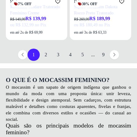
Modare
Dakota
7% OFF
30% OFF
Mocassim Modare Tratorado
Sapato Mocassim Dakota
Feminino Creme
Rocco Preto Tratorado
R$ 139,99
R$ 189,99
R$ 149,99
R$ 269,99
ou R$ 132,99 no Pix
ou R$ 180,49 no Pix
em até 2x de R$ 69,99
em até 3x de R$ 63,33
1
2
3
4
5
...
9
O QUE É O MOCASSIM FEMININO?
O mocassim é um sapato de origem indígena que ganhou o
mundo da moda com uma proposta única: unir leveza,
flexibilidade e design atemporal. Sem cadarços, com estrutura
maleável e detalhes como costuras aparentes, fivelas e franjas,
ele combina com diversos estilos e ocasiões — do casual ao
social.
Quais são os principais modelos de mocassim
feminino?