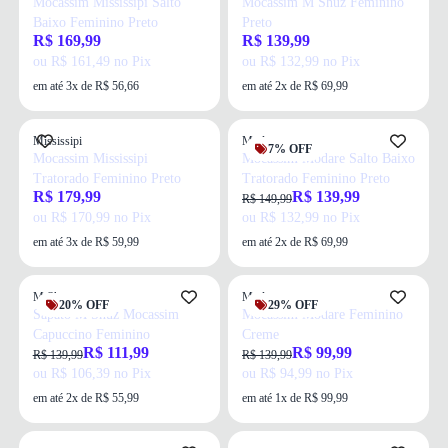
Mocassim Mississipi Salto
Mocassim M Shuz Feminino
Baixo Feminino Preto
Preto
R$ 169,99
R$ 139,99
ou R$ 161,49 no Pix
ou R$ 132,99 no Pix
em até 3x de R$ 56,66
em até 2x de R$ 69,99
Mississipi
Modare
7% OFF
Mocassim Mississipi
Mocassim Modare Salto Baixo
Tratorado Feminino Preto
Tratorado Feminino Preto
R$ 179,99
R$ 139,99
R$ 149,99
ou R$ 170,99 no Pix
ou R$ 132,99 no Pix
em até 3x de R$ 59,99
em até 2x de R$ 69,99
M Shuz
Modare
20% OFF
29% OFF
Sapato M Shuz Mocassim
Mocassim Modare Feminino
Capuccino Feminino
Creme
R$ 111,99
R$ 99,99
R$ 139,99
R$ 139,99
ou R$ 106,39 no Pix
ou R$ 94,99 no Pix
em até 2x de R$ 55,99
em até 1x de R$ 99,99