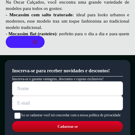
Na Oscar Calçados, você encontra uma grande variedade de
modelos para todos os gostos:
- Mocassim com salto tratorado
: ideal para looks urbanos e
modernos, esse modelo traz um toque fashionista ao tradicional
modelo tradicional.
-
Mocassim flat (rasteiro)
: perfeito para o dia a dia e para quem
busca conforto absoluto sem abrir mão do estilo.
Leia mais
-
Com fivela ou corrente
: traz sofisticação ao calçado e é
excelente para compor looks sociais ou office looks.
-
Modelo de bico fino
: elegante e ideal para quem gosta de um
visual mais refinado.
Inscreva-se para receber novidades e descontos!
-
Mocassim mule (aberto atrás)
: moderno, prático e tendência
entre as fashionistas.
Inscreva-se e garanta vantagens, descontos e cupons exclusivos!
Tendências para esse ano:
Neste ano, o
sapato mocassim feminino
segue como
protagonista nas vitrines de moda com várias releituras. As
principais apostas incluem:
Ao se cadastrar você irá concordar com a nossa política de privacidade
- Solas robustas e tratoradas
, que combinam conforto com um
toque contemporâneo.
Cadastrar-se
- Texturas diferenciadas
, como o verniz, o couro croco e o