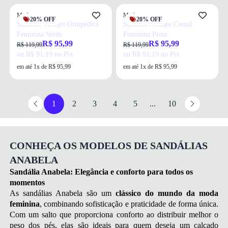
Modare
Modare
20% OFF
20% OFF
Sandalia Modare Ortopédica
Sandália Modare Casual
Feminina Verde
Feminina Preta
R$ 95,99
R$ 95,99
R$ 119,99
R$ 119,99
ou R$ 91,19 no Pix
ou R$ 91,19 no Pix
em até 1x de R$ 95,99
em até 1x de R$ 95,99
1
2
3
4
5
...
10
CONHEÇA OS MODELOS DE SANDÁLIAS
ANABELA
Sandália Anabela: Elegância e conforto para todos os
momentos
As sandálias Anabela são um
clássico do mundo da moda
feminina
, combinando sofisticação e praticidade de forma única.
Com um salto que proporciona conforto ao distribuir melhor o
peso dos pés, elas são ideais para quem deseja um calçado