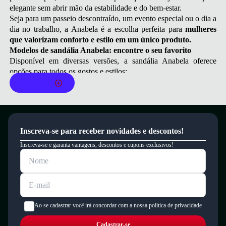
elegante sem abrir mão da estabilidade e do bem-estar.
Seja para um passeio descontraído, um evento especial ou o dia a
dia no trabalho, a Anabela é a escolha perfeita para
mulheres
que valorizam conforto e estilo em um único produto.
Modelos de sandália Anabela: encontre o seu favorito
Disponível em diversas versões, a sandália Anabela oferece
opções para todos os gostos e estilos:
Anabela Clássica:
com salto médio ou alto, geralmente em
Leia mais
cortiça, madeira ou revestidos com palha, perfeitas para looks
casuais e sofisticados.
Anabela Espadrille:
charmosa e despojada, com solado
revestido em corda, ideal para ocasiões mais leves e casuais.
Inscreva-se para receber novidades e descontos!
Anabela com Tiras Finas:
um toque delicado que combina
elegância e leveza, ótima para eventos elegantes.
Inscreva-se e garanta vantagens, descontos e cupons exclusivos!
Anabela de Couro:
durabilidade e sofisticação em um único
calçado, perfeito para quem busca qualidade e atemporalidade.
Anabela com Detalhes Metalizados e Pedrarias:
para quem
deseja um toque extra de glamour e sofisticação.
Por que escolher a sandália Anabela?
Ao se cadastrar você irá concordar com a nossa política de privacidade
A sandália Anabela é um item essencial no guarda-roupa
feminino por diversas razões:
Cadastrar-se