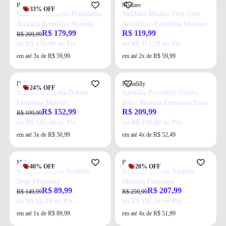
Ramarim
Modare
33% OFF
Sandália Ramarim Plataforma
Sandália Modare Flex Care
Anabela Feminina Marrom
Anatômica Feminina Marrom
R$ 179,99
R$ 119,99
R$ 269,99
ou R$ 170,99 no Pix
ou R$ 113,99 no Pix
em até 3x de R$ 59,99
em até 2x de R$ 59,99
Dakota
Piccadilly
24% OFF
Sandália Anabela Dakota
Sandália Piccadilly Cecilia
Feminina Marrom
Salto Anabela Feminina Preta
R$ 152,99
R$ 209,99
R$ 199,99
ou R$ 145,34 no Pix
ou R$ 199,49 no Pix
em até 3x de R$ 50,99
em até 4x de R$ 52,49
Moleca
Bottero
40% OFF
20% OFF
Sandália Moleca Anabela
Sandália Bottero Anabela
Bege Feminina
Marrom Feminina
R$ 89,99
R$ 207,99
R$ 149,99
R$ 259,99
ou R$ 85,49 no Pix
ou R$ 197,59 no Pix
em até 1x de R$ 89,99
em até 4x de R$ 51,99