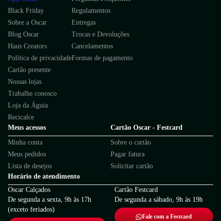
como frete rápido, descontos especiais e facilidade nas trocas. Explore
Black Friday
Regulamentos
também nossas categorias de botas femininas, calçados de inverno e
descubra as melhores marcas de botas femininas em um só lugar!
Sobre a Oscar
Entregas
Blog Oscar
Trocas e Devoluções
Haus Creators
Cancelamentos
Política de privacidade
Formas de pagamento
Cartão presente
Nossas lojas
Trabalhe conosco
Loja da Águia
Recicalce
Meus acessos
Cartão Oscar - Festcard
Minha conta
Sobre o cartão
Meus pedidos
Pagar fatura
Lista de desejos
Solicitar cartão
Horário de atendimento
Oscar Calçados
Cartão Festcard
De segunda a sexta, 9h às 17h
De segunda a sábado, 9h às 19h
(exceto feriados)
Fale com a Festcard