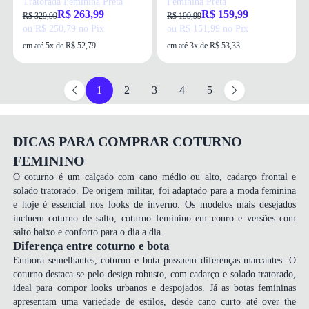
Tratorada Feminina Preta
Feminina Preta
R$ 263,99
R$ 159,99
R$ 329,99
R$ 199,99
ou R$ 250,79 no Pix
ou R$ 151,99 no Pix
em até 5x de R$ 52,79
em até 3x de R$ 53,33
1
2
3
4
5
DICAS PARA COMPRAR COTURNO
FEMININO
O coturno é um calçado com cano médio ou alto, cadarço frontal e
solado tratorado. De origem militar, foi adaptado para a moda feminina
e hoje é essencial nos looks de inverno. Os modelos mais desejados
incluem coturno de salto, coturno feminino em couro e versões com
salto baixo e conforto para o dia a dia.​
Diferença entre coturno e bota
Embora semelhantes, coturno e bota possuem diferenças marcantes. O
coturno destaca-se pelo design robusto, com cadarço e solado tratorado,
ideal para compor looks urbanos e despojados. Já as
botas femininas
apresentam uma variedade de estilos, desde cano curto até over the