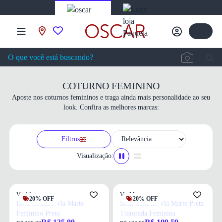
COTURNO FEMININO
Aposte nos coturnos femininos e traga ainda mais personalidade ao seu
look. Confira as melhores marcas:
Filtros
Visualização:
Via Marte
Via Marte
20% OFF
20% OFF
Bota Coturno Via Marte
Bota Coturno Via Marte Preta
Feminino Preto
Tratorada Feminina