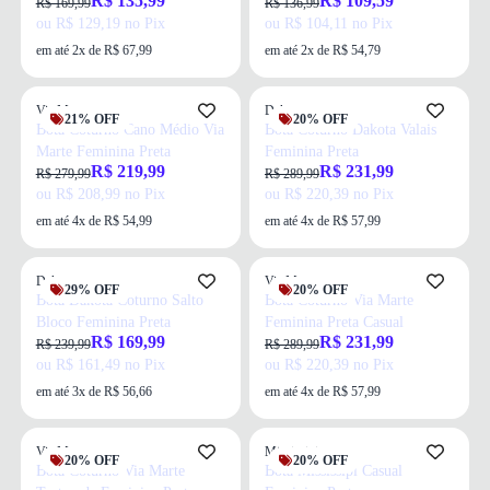
R$ 135,99
R$ 109,59
R$ 169,99
R$ 136,99
ou R$ 129,19 no Pix
ou R$ 104,11 no Pix
em até 2x de R$ 67,99
em até 2x de R$ 54,79
Via Marte
Dakota
21% OFF
20% OFF
Bota Coturno Cano Médio Via
Bota Coturno Dakota Valais
Marte Feminina Preta
Feminina Preta
R$ 219,99
R$ 231,99
R$ 279,99
R$ 289,99
ou R$ 208,99 no Pix
ou R$ 220,39 no Pix
em até 4x de R$ 54,99
em até 4x de R$ 57,99
Dakota
Via Marte
29% OFF
20% OFF
Bota Dakota Coturno Salto
Bota Coturno Via Marte
Bloco Feminina Preta
Feminina Preta Casual
R$ 169,99
R$ 231,99
R$ 239,99
R$ 289,99
ou R$ 161,49 no Pix
ou R$ 220,39 no Pix
em até 3x de R$ 56,66
em até 4x de R$ 57,99
Via Marte
Mississipi
20% OFF
20% OFF
Bota Coturno Via Marte
Bota Mississipi Casual