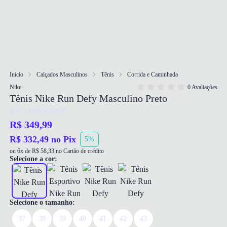
Início
Calçados Masculinos
Tênis
Corrida e Caminhada
Nike
0 Avaliações
Tênis Nike Run Defy Masculino Preto
Ref: 197861837958
R$ 349,99
R$ 332,49 no Pix
5%
ou 6x de R$ 58,33 no Cartão de crédito
Selecione a cor:
Selecione o tamanho:
37
38
39
40
41
42
43