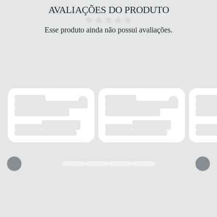
COR
AVALIAÇÕES DO PRODUTO
Preto
PALMILHA
Esse produto ainda não possui avaliações.
EVA
FECHAMENTO
Cadarço
SOLADO
MATERIAL
Borracha
ADERÊNCIA
Alta
AMORTECIMENTO
Suave
FORRO
MATERIAL
Tecido
ACOLCHOAMENTO
Leve