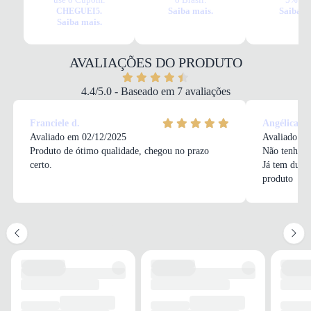
Tudo o que você precisa saber sobre Tênis Olympíkus Acqua Feminino
Saiba mais.
Saiba m
CHEGUEI5.
Preto e Branco
Saiba mais.
MATERIAL
Tecido/Sintético
COR
AVALIAÇÕES DO PRODUTO
Preto e Branco
DROP
4.4/5.0 - Baseado em 7 avaliações
Drop médio
FECHAMENTO
Franciele d.
Angélica C
Cadarço
Avaliado em 02/12/2025
Avaliado em
Produto de ótimo qualidade, chegou no prazo
Não tenho o
certo.
Já tem duas
produto