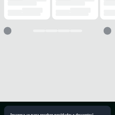
USO
TIPO
Esporte
Esse tênis vai servir?
1. Escolha seu número
2. Faça o pedido e prove
3. Troca Grátis
A troca é gratuita e fácil. Você tem 7 dias para solicitar a troca, caso o
produto não sirva.
Inscreva-se para receber novidades e descontos!