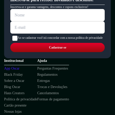
Inscreva-se e garanta vantagens, descontos e cupons exclusivos!
Ao se cadastrar você irá concordar com a nossa política de privacidade
Dia a dia
Academia
Corrida
Leve
Confortável
Respirável
Esportivo
Cadastrar-se
Quais os benefícios de escolher esse modelo?
Tecido respirável que mantém os pés frescos durante o treino.
Institucional
Ajuda
Solado de borracha com alta aderência para estabilidade segura.
App Oscar
Perguntas Frequentes
Palmilha de espuma que absorve impactos e protege as articulações.
Black Friday
Regulamentos
Conforto e segurança para você se movimentar com liberdade e proteção.
Garantia
Sobre a Oscar
Entregas
Este produto possui uma garantia contra defeitos de fabricação válida por
Blog Oscar
Trocas e Devoluções
um período de 90 dias.
Haus Creators
Cancelamentos
Política de privacidade
Formas de pagamento
Cartão presente
Nossas lojas