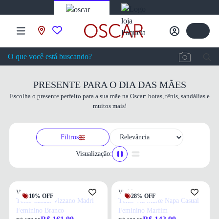
PRESENTE PARA O DIA DAS MÃES
Escolha o presente perfeito para a sua mãe na Oscar: botas, tênis, sandálias e
muitos mais!
Filtros
Visualização:
Vizzano
Via Marte
10% OFF
28% OFF
Tênis Casual Vizzano Madri
Tênis Via Marte Napa Casual
Feminino Branco
Feminino Marfim