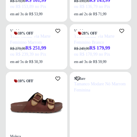
R$ 161,99
R$ 143,99
R$ 179,99
R$ 199,99
ou R$ 153,89 no Pix
ou R$ 136,79 no Pix
em até 3x de R$ 53,99
em até 2x de R$ 71,99
Via Marte
Via Marte
10% OFF
28% OFF
Tênis Casual Via Marte
Tênis Casual Via Marte
Feminino Marrom
Feminino Branco
R$ 251,99
R$ 179,99
R$ 279,99
R$ 249,99
ou R$ 239,39 no Pix
ou R$ 170,99 no Pix
em até 5x de R$ 50,39
em até 3x de R$ 59,99
Modare
10% OFF
Tamanco Modare Nó Marrom
Feminina
Moleca