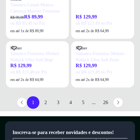
Tamanco Casual Moleca
Camurça Marrom Feminino
R$ 89,99
R$ 129,99
R$ 99,99
ou R$ 85,49 no Pix
ou R$ 123,49 no Pix
em até 1x de R$ 89,99
em até 2x de R$ 64,99
Modare
Modare
Tamanco Feminino Modare
Tamanco Feminino Modare
Nobuck Ultra Soft Bege
Nobuck Ultra Soft Preto
R$ 129,99
R$ 129,99
ou R$ 123,49 no Pix
ou R$ 123,49 no Pix
em até 2x de R$ 64,99
em até 2x de R$ 64,99
1
2
3
4
5
...
26
Inscreva-se para receber novidades e descontos!