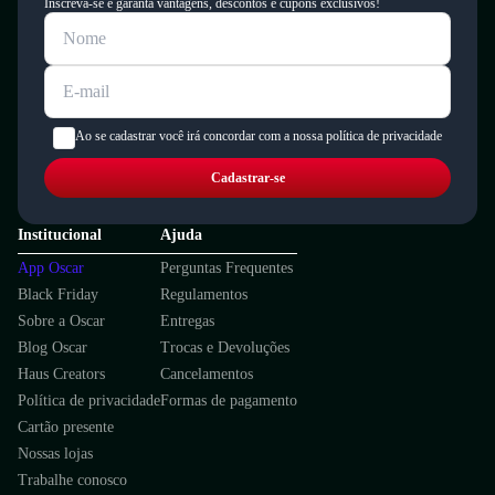
Inscreva-se e garanta vantagens, descontos e cupons exclusivos!
Ao se cadastrar você irá concordar com a nossa política de privacidade
Cadastrar-se
Institucional
Ajuda
App Oscar
Perguntas Frequentes
Black Friday
Regulamentos
Sobre a Oscar
Entregas
Blog Oscar
Trocas e Devoluções
Haus Creators
Cancelamentos
Política de privacidade
Formas de pagamento
Cartão presente
Nossas lojas
Trabalhe conosco