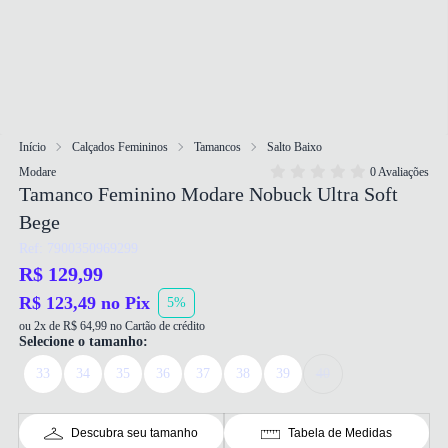
Início
Calçados Femininos
Tamancos
Salto Baixo
Modare
0 Avaliações
Tamanco Feminino Modare Nobuck Ultra Soft
Bege
Ref: 7900350969299
R$ 129,99
R$ 123,49 no Pix
5%
ou 2x de R$ 64,99 no Cartão de crédito
Selecione o tamanho:
33
34
35
36
37
38
39
40
Descubra seu tamanho
Tabela de Medidas