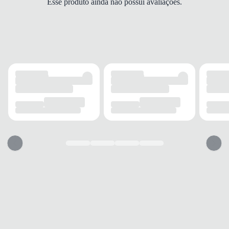
Esse produto ainda não possui avaliações.
Sem forro
Solado
Antiderrapante
OCASIÃO
USO
Casual
AMBIENTE
Urbano
ESTILO
Conforto
PALMILHA
MATERIAL
Anatômica
TIPO
Conforto
BICO
TIPO
Redondo
Esse calçado vai servir?
1. Escolha seu número