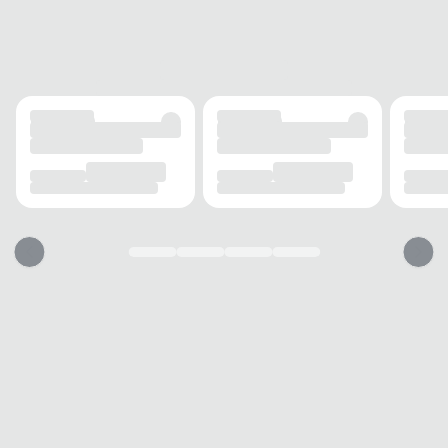
FECHAMENTO
Cadarço
SOLADO
MATERIAL
Borracha
ADERÊNCIA
Alta
AMORTECIMENTO
Médio
FORRO
MATERIAL
Tecido
ACOLCHOAMENTO
Leve
USO
TIPO
Casual
Esse tênis vai servir?
1. Escolha seu número