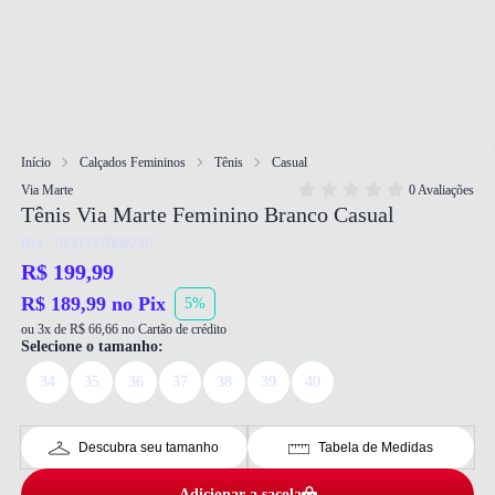
Início
Calçados Femininos
Tênis
Casual
Via Marte
0 Avaliações
Tênis Via Marte Feminino Branco Casual
Ref: 7890337008236
R$ 199,99
R$ 189,99 no Pix
5%
ou 3x de R$ 66,66 no Cartão de crédito
Selecione o tamanho:
34
35
36
37
38
39
40
Descubra seu tamanho
Tabela de Medidas
Adicionar a sacola