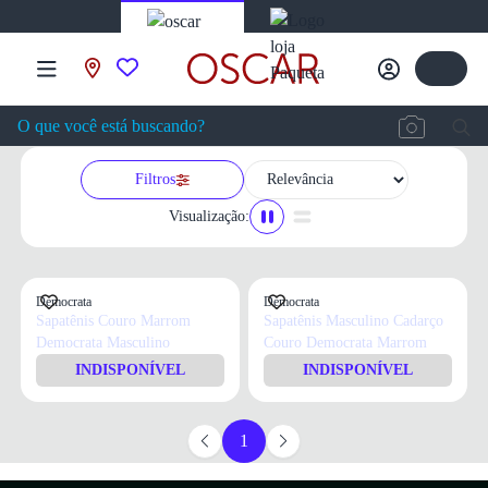
Filtros
Visualização:
Democrata
Democrata
Sapatênis Couro Marrom
Sapatênis Masculino Cadarço
Democrata Masculino
Couro Democrata Marrom
INDISPONÍVEL
INDISPONÍVEL
1