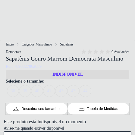
Início
Calçados Masculinos
Sapatênis
Democrata
0 Avaliações
Sapatênis Couro Marrom Democrata Masculino
Ref: 7890827862089
INDISPONÍVEL
Selecione o tamanho:
38
39
40
41
42
43
44
Descubra seu tamanho
Tabela de Medidas
Este produto está Indisponível no momento
Avise-me quando estiver disponivel