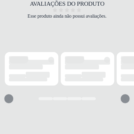
COR
AVALIAÇÕES DO PRODUTO
Marrom
PALMILHA
Esse produto ainda não possui avaliações.
EVA
FECHAMENTO
Cadarço
SOLADO
MATERIAL
Borracha
ADERÊNCIA
Alta
AMORTECIMENTO
Médio
FORRO
MATERIAL
Têxtil
ACOLCHOAMENTO
Leve
TECNOLOGIA