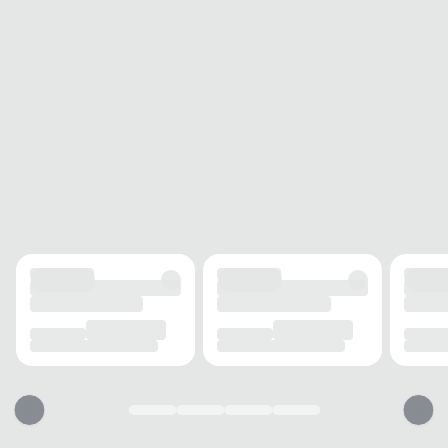
SOLADO
MATERIAL
Emborrachado
ADERÊNCIA
Alta
AMORTECIMENTO
EVA
FORRO
MATERIAL
Tecido
ACOLCHOAMENTO
Médio
USO
TIPO