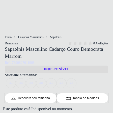
Início
Calçados Masculinos
Sapatênis
Democrata
0 Avaliações
Sapatênis Masculino Cadarço Couro Democrata
Marrom
Ref: 7890827011968
INDISPONÍVEL
Selecione o tamanho:
37
38
39
40
41
42
43
Descubra seu tamanho
Tabela de Medidas
Este produto está Indisponível no momento