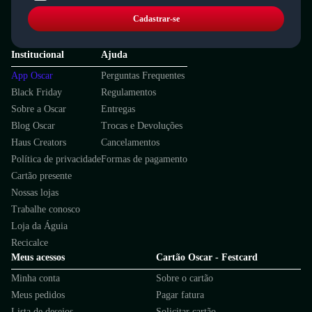
Cadastrar-se
Institucional
Ajuda
App Oscar
Perguntas Frequentes
Black Friday
Regulamentos
Sobre a Oscar
Entregas
Blog Oscar
Trocas e Devoluções
Haus Creators
Cancelamentos
Política de privacidade
Formas de pagamento
Cartão presente
Nossas lojas
Trabalhe conosco
Loja da Águia
Recicalce
Meus acessos
Cartão Oscar - Festcard
Minha conta
Sobre o cartão
Meus pedidos
Pagar fatura
Lista de desejos
Solicitar cartão