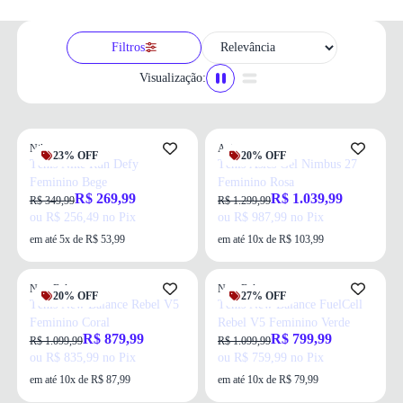
Filtros
Visualização:
Nike
Asics
23% OFF
20% OFF
Tênis Nike Run Defy
Tênis Asics Gel Nimbus 27
Feminino Bege
Feminino Rosa
R$ 269,99
R$ 1.039,99
R$ 349,99
R$ 1.299,99
ou R$ 256,49 no Pix
ou R$ 987,99 no Pix
em até 5x de R$ 53,99
em até 10x de R$ 103,99
New Balance
New Balance
20% OFF
27% OFF
Tênis New Balance Rebel V5
Tênis New Balance FuelCell
Feminino Coral
Rebel V5 Feminino Verde
R$ 879,99
R$ 799,99
R$ 1.099,99
R$ 1.099,99
ou R$ 835,99 no Pix
ou R$ 759,99 no Pix
em até 10x de R$ 87,99
em até 10x de R$ 79,99