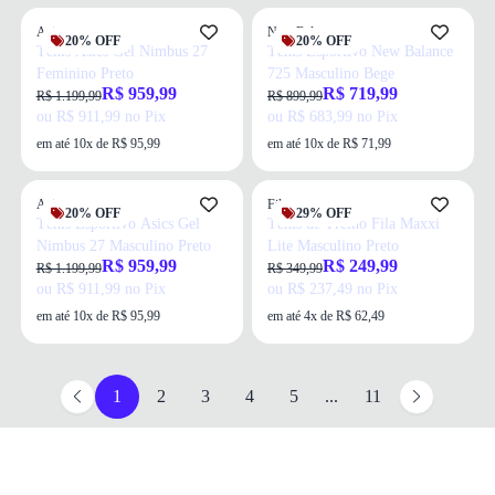
Asics
New Balance
20% OFF
20% OFF
Tênis Asics Gel Nimbus 27
Tênis Esportivo New Balance
Feminino Preto
725 Masculino Bege
R$ 959,99
R$ 719,99
R$ 1.199,99
R$ 899,99
ou R$ 911,99 no Pix
ou R$ 683,99 no Pix
em até 10x de R$ 95,99
em até 10x de R$ 71,99
Asics
Fila
20% OFF
29% OFF
Tênis Esportivo Asics Gel
Tênis de Treino Fila Maxxi
Nimbus 27 Masculino Preto
Lite Masculino Preto
R$ 959,99
R$ 249,99
R$ 1.199,99
R$ 349,99
ou R$ 911,99 no Pix
ou R$ 237,49 no Pix
em até 10x de R$ 95,99
em até 4x de R$ 62,49
1
2
3
4
5
...
11