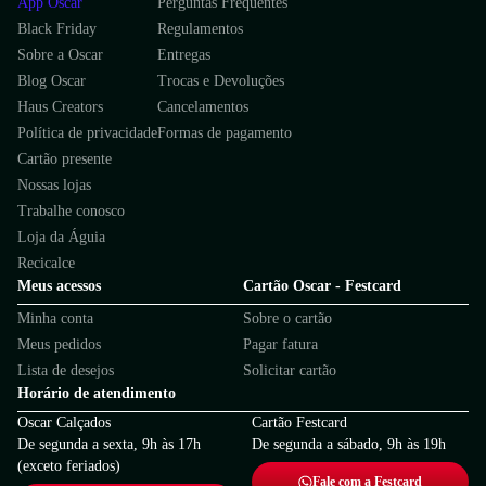
App Oscar
Perguntas Frequentes
Black Friday
Regulamentos
Sobre a Oscar
Entregas
Blog Oscar
Trocas e Devoluções
Haus Creators
Cancelamentos
Política de privacidade
Formas de pagamento
Cartão presente
Nossas lojas
Trabalhe conosco
Loja da Águia
Recicalce
Meus acessos
Cartão Oscar - Festcard
Minha conta
Sobre o cartão
Meus pedidos
Pagar fatura
Lista de desejos
Solicitar cartão
Horário de atendimento
Oscar Calçados
Cartão Festcard
De segunda a sexta, 9h às 17h
De segunda a sábado, 9h às 19h
(exceto feriados)
Fale com a Festcard