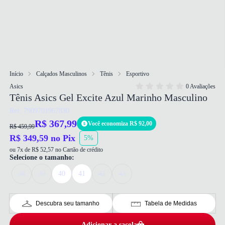
Início
Calçados Masculinos
Tênis
Esportivo
Asics
0 Avaliações
Tênis Asics Gel Excite Azul Marinho Masculino
Ref: 7909701967830
R$ 367,99
Você economiza R$ 92,00
R$ 459,99
R$ 349,59 no Pix
5%
ou 7x de R$ 52,57 no Cartão de crédito
Selecione o tamanho:
38
39
40
41
42
43
Descubra seu tamanho
Tabela de Medidas
Adicionar a sacola