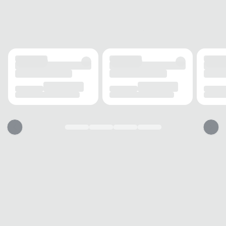
FECHAMENTO
Cadarço
SOLADO
MATERIAL
Borracha
ADERÊNCIA
Alta
AMORTECIMENTO
Amplifoam
FORRO
MATERIAL
Mesh
RESPIRABILIDADE
Alta
ACOLCHOAMENTO
Leve
USO
TIPO
Casual