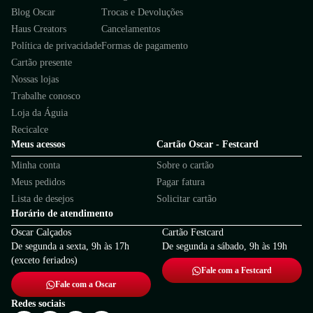
Blog Oscar
Trocas e Devoluções
Haus Creators
Cancelamentos
Política de privacidade
Formas de pagamento
Cartão presente
Nossas lojas
Trabalhe conosco
Loja da Águia
Recicalce
Meus acessos
Cartão Oscar - Festcard
Minha conta
Sobre o cartão
Meus pedidos
Pagar fatura
Lista de desejos
Solicitar cartão
Horário de atendimento
Oscar Calçados
Cartão Festcard
De segunda a sexta, 9h às 17h
De segunda a sábado, 9h às 19h
(exceto feriados)
Fale com a Festcard
Fale com a Oscar
Redes sociais