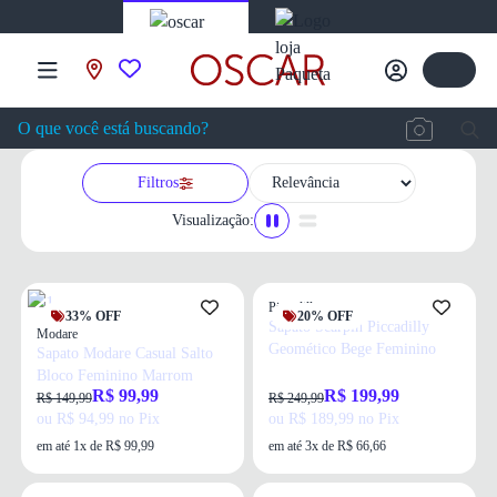
Filtros
Visualização:
Piccadilly
33% OFF
20% OFF
Sapato Scarpin Piccadilly
Modare
Geomético Bege Feminino
Sapato Modare Casual Salto
Bloco Feminino Marrom
R$ 99,99
R$ 199,99
R$ 149,99
R$ 249,99
ou R$ 94,99 no Pix
ou R$ 189,99 no Pix
em até 1x de R$ 99,99
em até 3x de R$ 66,66