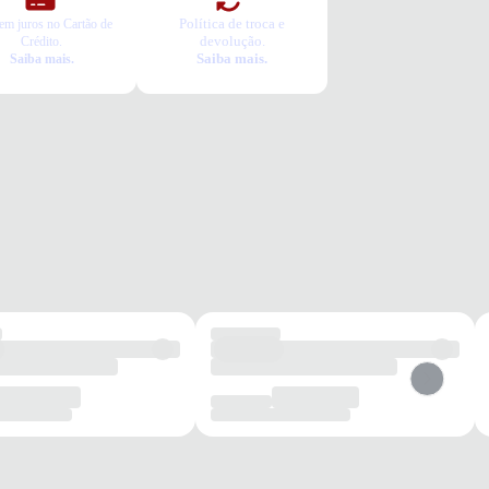
Política de troca e
em juros no Cartão de
devolução.
Crédito.
Saiba mais.
Saiba mais.