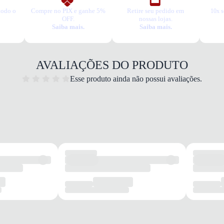
todo o
Compre no PIX e ganhe 5%
Retire seu pedido em
10x s
OFF.
nossas lojas.
Saiba mais.
Saiba mais.
AVALIAÇÕES DO PRODUTO
Esse produto ainda não possui avaliações.