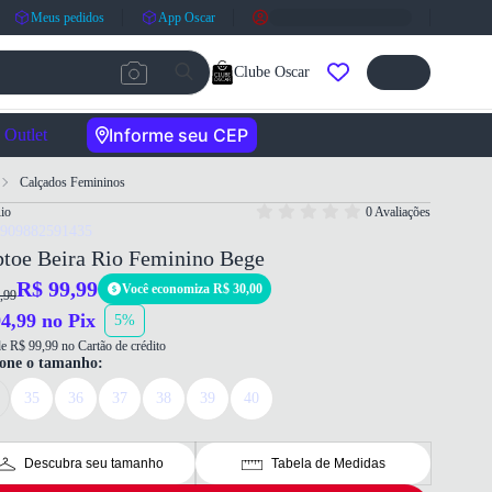
Meus pedidos
App Oscar
Clube Oscar
Informe seu CEP
Outlet
Calçados Femininos
io
0 Avaliações
7909882591435
ptoe Beira Rio Feminino Bege
R$ 99,99
Você economiza R$ 30,00
,99
4,99 no Pix
5%
e R$ 99,99 no Cartão de crédito
ione o tamanho:
35
36
37
38
39
40
Descubra seu tamanho
Tabela de Medidas