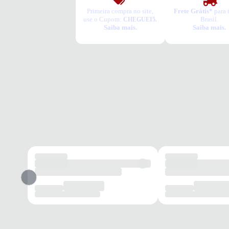
Primeira compra no site,
Frete Grátis*
para 
use o Cupom:
Brasil.
CHEGUEI5.
Saiba mais.
Saiba mais.