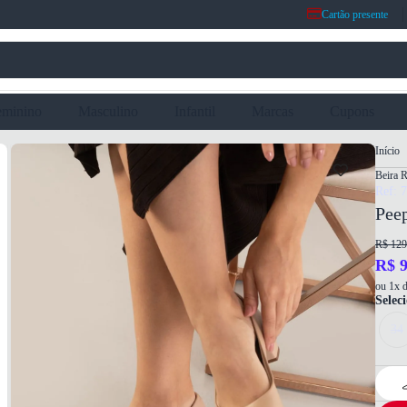
Cartão presente
eminino
Masculino
Infantil
Marcas
Cupons
Início
Beira R
Ref: 
Pee
R$ 129
R$ 9
ou 1x d
Selec
34