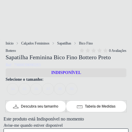
Início
Calçados Femininos
Sapatilhas
Bico Fino
Bottero
0 Avaliações
Sapatilha Feminina Bico Fino Bottero Preto
Ref: 7900039090283
INDISPONÍVEL
Selecione o tamanho:
34
35
36
37
38
39
Descubra seu tamanho
Tabela de Medidas
Este produto está Indisponível no momento
Avise-me quando estiver disponivel