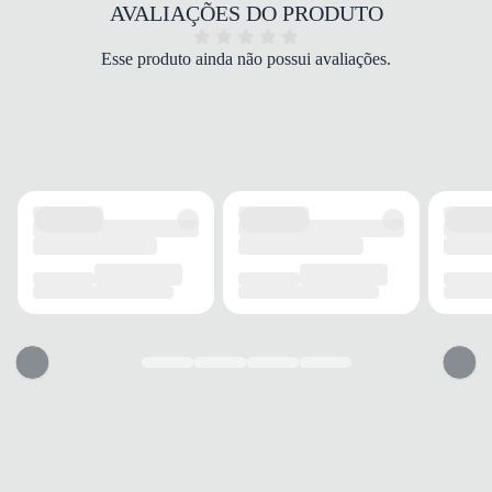
COR
AVALIAÇÕES DO PRODUTO
Preto
MODELO
Esse produto ainda não possui avaliações.
Sapatilha
FECHAMENTO
Frontal
SOLADO
MATERIAL
Borracha
ADERÊNCIA
Alta
AMORTECIMENTO
Médio
PALMILHA
MATERIAL
EVA
TIPO
Espuma
REMOVÍVEL