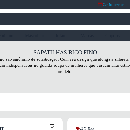
Cartão presente
eminino
Masculino
Infantil
Marcas
Cupons
SAPATILHAS BICO FINO
fino são sinônimo de sofisticação. Com seu design que alonga a silhueta
aram indispensáveis no guarda-roupa de mulheres que buscam aliar estilo
modelo:
FF
20% OFF