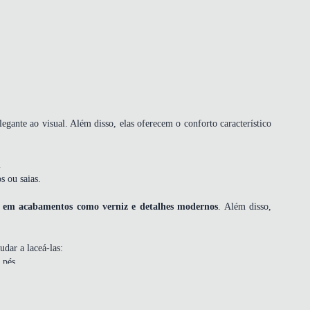
gante ao visual. Além disso, elas oferecem o conforto característico
.
s ou saias.
e em acabamentos como verniz e detalhes modernos
. Além disso,
dar a laceá-las:
 pés.
erial.
 algumas horas.