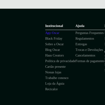
Escolher marcas que priorizem o conforto e estejam antenadas às ten
Navegue por nossa coleção de
calçados femininos
e encontre o par pe
o Brasil.
Institucional
Ajuda
App Oscar
Perguntas Frequentes
Black Friday
Regulamentos
Sobre a Oscar
Entregas
Blog Oscar
Trocas e Devoluções
Haus Creators
Cancelamentos
Política de privacidade
Formas de pagamento
Cartão presente
Nossas lojas
Trabalhe conosco
Loja da Águia
Recicalce