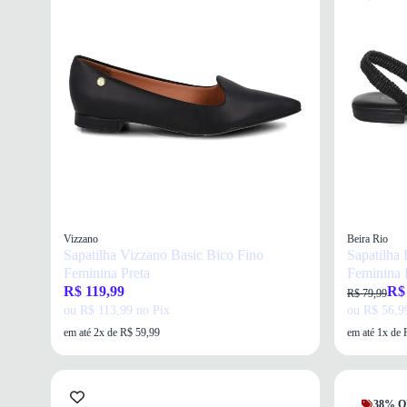
Vizzano
Beira Rio
Sapatilha Vizzano Basic Bico Fino
Sapatilha
Feminina Preta
Feminina 
R$ 119,99
R$
R$ 79,99
ou R$ 113,99 no Pix
ou R$ 56,9
em até 2x de R$ 59,99
em até 1x de 
38% O