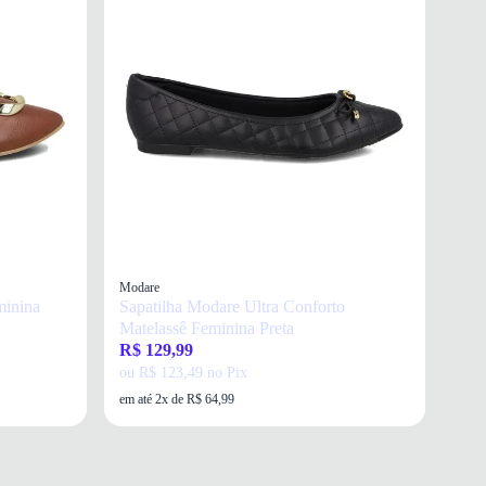
Modare
minina
Sapatilha Modare Ultra Conforto
Matelassê Feminina Preta
R$ 129,99
ou R$ 123,49 no Pix
em até 2x de R$ 64,99