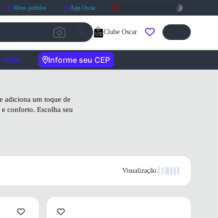
Meus pedidos
App Oscar
Clube Oscar
Informe seu CEP
Outlet
 e adiciona um toque de
 e conforto. Escolha seu
Visualização: