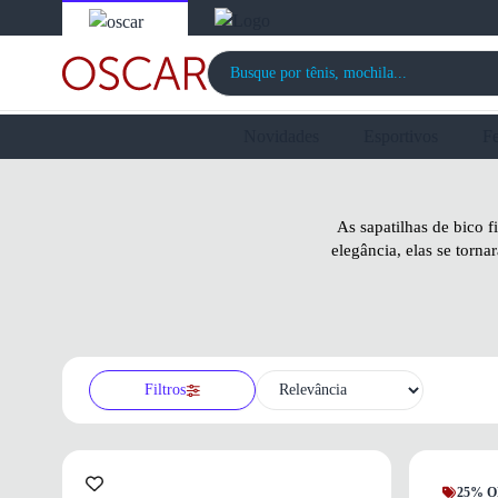
Novidades
Esportivos
F
As sapatilhas de bico 
elegância, elas se torn
Filtros
25% O