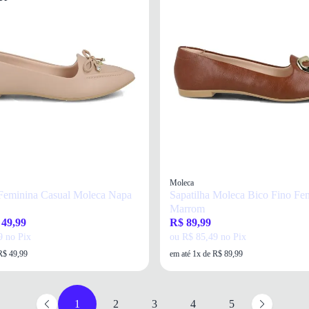
Moleca
 Feminina Casual Moleca Napa
Sapatilha Moleca Bico Fino Fe
Marrom
 49,99
R$ 89,99
9 no Pix
ou R$ 85,49 no Pix
R$ 49,99
em até 1x de R$ 89,99
1
2
3
4
5