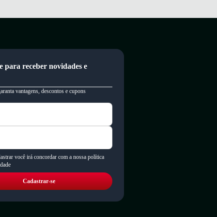
a Marte
,
Dakota
,
Moleca
,
Bebecê
,
Mississipi
e
Modare
!
oveite as condições especiais de pagamento e entrega rápida para todo
e para receber novidades e
garanta vantagens, descontos e cupons
astrar você irá concordar com a nossa política
idade
Cadastrar-se