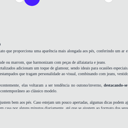
O
ato que proporciona uma aparência mais alongada aos pés, conferindo um ar ele
nude ou marrom, que harmonizam com peças de alfaiataria e jeans.
talizados adicionam um toque de glamour, sendo ideais para ocasiões especiais
estampados que tragam personalidade ao visual, combinando com jeans, vestido
ecentemente, elas voltaram a ser tendência no outono/inverno,
destacando-s
 contemporâneo ao clássico modelo.
justem bem aos pés. Caso estejam um pouco apertadas, algumas dicas podem aju
em casa por alguns minutos diariamente, até que se ajustem ao formato dos seus
 áreas mais apertadas com um secador, movimentando os pés para moldar o mat
os, ajustando-as conforme necessário e deixando-as inseridas nas sapatilhas por