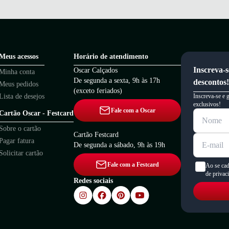
dências não precisa ser um desafio. Algumas das principais marcas:
Vizzano
,
Vi
rfeito que combina com seu estilo e necessidade na nossa
loja de calçados
. Apr
Meus acessos
Horário de atendimento
Inscreva-s
Oscar Calçados
Minha conta
De segunda a sexta, 9h às 17h
descontos!
Meus pedidos
(exceto feriados)
Lista de desejos
Inscreva-se e 
exclusivos!
Fale com a Oscar
Cartão Oscar - Festcard
Sobre o cartão
Cartão Festcard
Pagar fatura
De segunda a sábado, 9h às 19h
Solicitar cartão
Fale com a Festcard
Ao se cad
de privac
Redes sociais