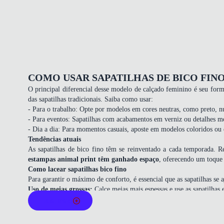
COMO USAR SAPATILHAS DE BICO FIN
O principal diferencial desse modelo de calçado feminino é seu form
das sapatilhas tradicionais. Saiba como usar:
- Para o trabalho: Opte por modelos em cores neutras, como preto, 
- Para eventos: Sapatilhas com acabamentos em verniz ou detalhes me
- Dia a dia: Para momentos casuais, aposte em modelos coloridos ou 
Tendências atuais
As sapatilhas de bico fino têm se reinventado a cada temporada. R
estampas animal print têm ganhado espaço
, oferecendo um toque
Como lacear sapatilhas bico fino
Para garantir o máximo de conforto, é essencial que as
sapatilhas
se a
Uso de meias grossas:
Calce meias mais espessas e use as sapatilhas 
Secador de cabelo:
Com meias grossas nos pés, aqueça levemente as
Leia mais
Formas para calçados:
Utilize formas específicas para alargar sapat
Compre as melhores marcas de sapatilhas bico fino na Oscar!