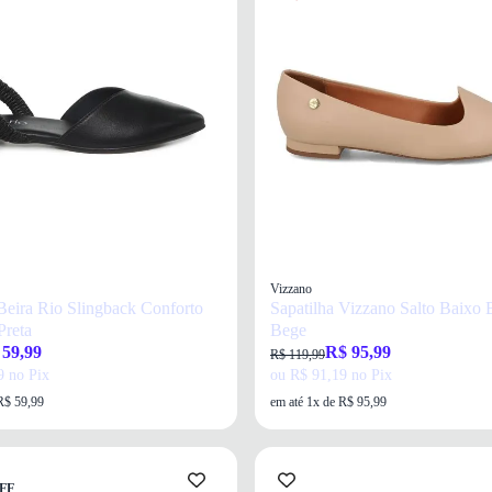
Vizzano
 Beira Rio Slingback Conforto
Sapatilha Vizzano Salto Baixo 
Preta
Bege
 59,99
R$ 95,99
R$ 119,99
9 no Pix
ou R$ 91,19 no Pix
R$ 59,99
em até 1x de R$ 95,99
FF