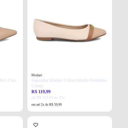
Modare
Bico Fino
Sapatilha Modare Ultraconforto Feminina
Creme
R$ 119,99
ou R$ 113,99 no Pix
em até 2x de R$ 59,99