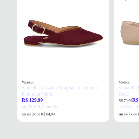
Vizzano
Moleca
Sapatilha Vizzano Slingback Camurça
Sapatilha
Feminina Vinho
Bege
R$ 129,99
R$
R$ 79,99
ou R$ 123,49 no Pix
ou R$ 47,4
em até 2x de R$ 64,99
em até 1x de 