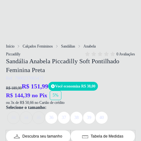
Início
Calçados Femininos
Sandálias
Anabela
Piccadilly
0 Avaliações
Sandália Anabela Piccadilly Soft Pontilhado
Feminina Preta
Ref: 7900237065472
R$ 151,99
Você economiza R$ 38,00
R$ 189,99
R$ 144,39 no Pix
5%
ou 3x de R$ 50,66 no Cartão de crédito
Selecione o tamanho:
33
34
35
36
37
38
39
40
Descubra seu tamanho
Tabela de Medidas