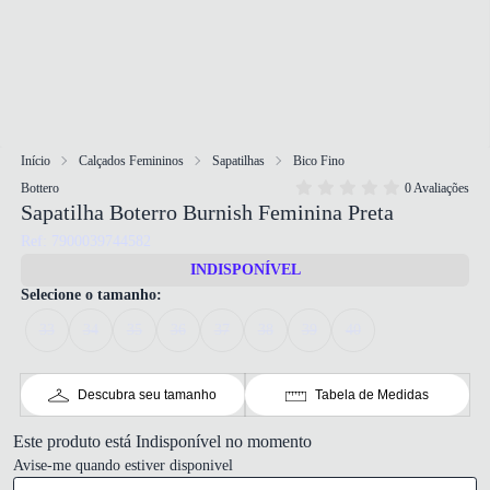
Início
Calçados Femininos
Sapatilhas
Bico Fino
Bottero
0 Avaliações
Sapatilha Boterro Burnish Feminina Preta
Ref: 7900039744582
INDISPONÍVEL
Selecione o tamanho:
33
34
35
36
37
38
39
40
Descubra seu tamanho
Tabela de Medidas
Este produto está Indisponível no momento
Avise-me quando estiver disponivel