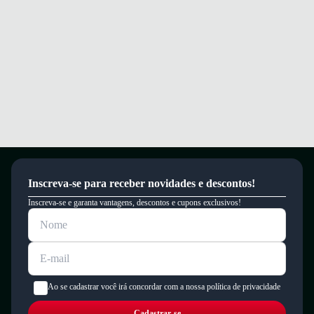
Garantia
Este produto possui uma garantia contra defeitos de fabricação válida por
um período de 90 dias.
Inscreva-se para receber novidades e descontos!
Inscreva-se e garanta vantagens, descontos e cupons exclusivos!
Ao se cadastrar você irá concordar com a nossa política de privacidade
Cadastrar-se