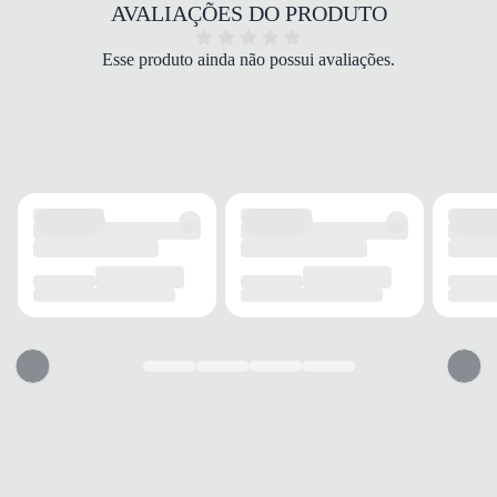
COR
AVALIAÇÕES DO PRODUTO
Preto
MODELO
Esse produto ainda não possui avaliações.
Sapatilha
FECHAMENTO
Sem fechamento
SOLADO
MATERIAL
Borracha
ADERÊNCIA
Alta
AMORTECIMENTO
Com amortecimento
PALMILHA
MATERIAL
EVA
TIPO
Espuma
REMOVÍVEL