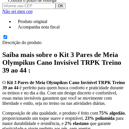
Confira o prazo de entrega
OK
Não sei meu cep
Produto original
Acompanha nota fiscal
Descrição do produto
Saiba mais sobre o Kit 3 Pares de Meia
Olympikus Cano Invisivel TRPK Treino
39 ao 44 :
O
Kit 3 Pares de Meia Olympikus Cano Invisível TRPK Treino
39 ao 44
é perfeito para quem busca conforto e praticidade durante
os treinos e no dia a dia. Com um design discreto e confortável,
essas meias invisíveis garantem que você se movimente com
liberdade e estilo, seja no treino ou nas atividades diárias.
Composição de alta qualidade, o produto é feito com
75% algodão
,
proporcionando um toque suave e respirável,
23% poliamida
para
maior durabilidade e resistência, e
2% elastano
que garante
elasticidade e ajuste perfeito aos pés, sem apertar.