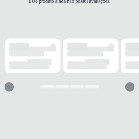
Esse produto ainda não possui avaliações.
Espuma
FECHAMENTO
Cadarço
SOLADO
MATERIAL
Borracha
ADERÊNCIA
Alta
AMORTECIMENTO
Espuma
FORRO
MATERIAL
Tecido
CONFORTO
Leve
RESPIRABILIDADE
Boa
USO