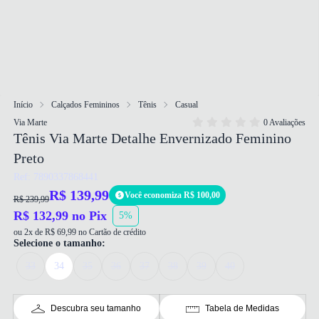
Início
Calçados Femininos
Tênis
Casual
Via Marte
0 Avaliações
Tênis Via Marte Detalhe Envernizado Feminino
Preto
Ref: 7890337868441
R$ 139,99
Você economiza R$ 100,00
R$ 239,99
R$ 132,99 no Pix
5%
ou 2x de R$ 69,99 no Cartão de crédito
Selecione o tamanho:
33
34
35
36
37
38
39
40
Descubra seu tamanho
Tabela de Medidas