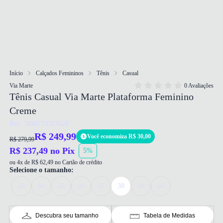
Início
Calçados Femininos
Tênis
Casual
Via Marte
0 Avaliações
Tênis Casual Via Marte Plataforma Feminino
Creme
Ref: 7890733317628
R$ 249,99
Você economiza R$ 30,00
R$ 279,99
R$ 237,49 no Pix
5%
ou 4x de R$ 62,49 no Cartão de crédito
Selecione o tamanho:
33
34
35
36
37
38
39
40
Descubra seu tamanho
Tabela de Medidas