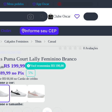
Meus pedidos
App Oscar
Clube Oscar
Informe seu CEP
Outlet
Calçados Femininos
Tênis
Casual
0 Avaliações
4069156266780
is Puma Court Lally Feminino Branco
R$ 199,99
Você economiza R$ 100,00
,99
89,99 no Pix
5%
e R$ 66,66 no Cartão de crédito
one a cor:
ione o tamanho: