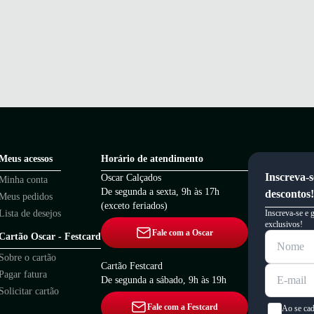
Meus acessos
Horário de atendimento
Inscreva-s
Oscar Calçados
Minha conta
De segunda a sexta, 9h às 17h
descontos!
Meus pedidos
(exceto feriados)
Lista de desejos
Inscreva-se e 
exclusivos!
Fale com a Oscar
Cartão Oscar - Festcard
Sobre o cartão
Cartão Festcard
Pagar fatura
De segunda a sábado, 9h às 19h
Solicitar cartão
Fale com a Festcard
Ao se cad