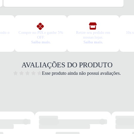
TIPO
Casua
Esse t
1. Es
2. Faç
3. Tro
todo o
Compre no PIX e ganhe 5%
Retire seu pedido em
10x s
A troc
OFF.
nossas lojas.
Saiba mais.
Saiba mais.
produt
AVALIAÇÕES DO PRODUTO
Esse produto ainda não possui avaliações.