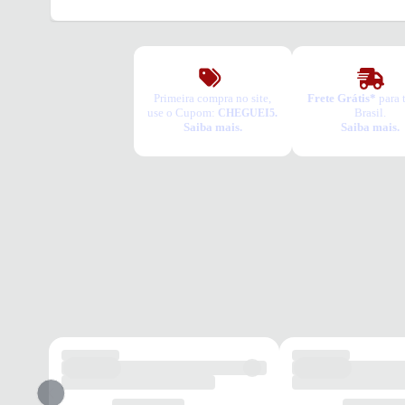
Primeira compra no site,
Frete Grátis*
para 
use o Cupom:
Brasil.
CHEGUEI5.
Saiba mais.
Saiba mais.