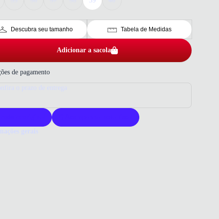
35
36
37
38
39
40
Descubra seu tamanho
Tabela de Medidas
Adicionar a sacola
ões de pagamento
nfira o prazo de entrega
roduto original
Acompanha nota fiscal
mações gerais
ue comprar um tênis Puma?
a oferece tênis com design moderno e qualidade superior. Seus
os garantem conforto e durabilidade para o uso diário. Escolher
 optar por estilo e praticidade em um só calçado.
o que você precisa saber sobre Tênis Puma Court Lally Feminino
o
ERIAL