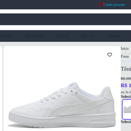
Cartão presente
eminino
Masculino
Infantil
Marcas
Cupons
Início
Puma
Ref: 
Tên
R$ 299
R$ 1
ou 3x d
Seleci
Selec