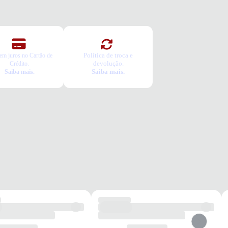
l
ênis vai servir?
colha seu número
a o pedido e prove
ca Grátis
Política de troca e
em juros no Cartão de
a é gratuita e fácil. Você tem 7 dias para solicitar a troca, caso o
devolução.
Crédito.
Saiba mais.
Saiba mais.
o não sirva.