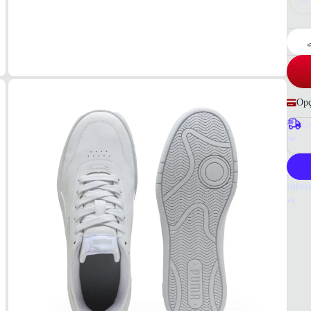
34
Opç
Co
P
Infor
Por q
A Pum
produt
Puma é
Tudo 
Branc
MAT