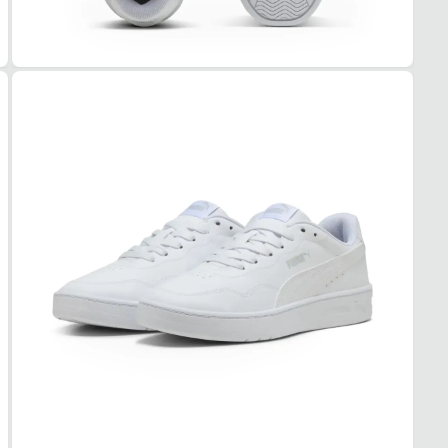
Sintét
COR
Branc
PAL
Sintét
FEC
Cadar
SOL
MAT
Borra
ADE
Alta
AMO
Médi
FOR
MAT
Tecid
TEC
Respi
ACO
Leve
USO