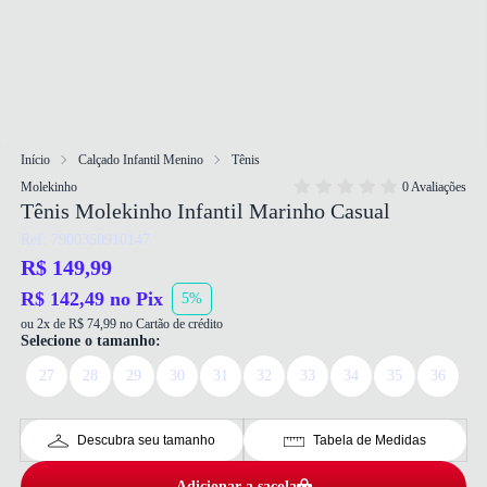
Início
Calçado Infantil Menino
Tênis
Molekinho
0 Avaliações
Tênis Molekinho Infantil Marinho Casual
Ref: 7900350910147
R$ 149,99
R$ 142,49 no Pix
5%
ou 2x de R$ 74,99 no Cartão de crédito
Selecione o tamanho:
27
28
29
30
31
32
33
34
35
36
Descubra seu tamanho
Tabela de Medidas
Adicionar a sacola