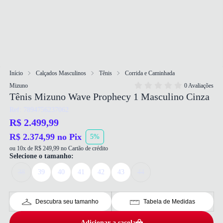
Início
Calçados Masculinos
Tênis
Corrida e Caminhada
Mizuno
0 Avaliações
Tênis Mizuno Wave Prophecy 1 Masculino Cinza
Ref: 7894756237062
R$ 2.499,99
R$ 2.374,99 no Pix
5%
ou 10x de R$ 249,99 no Cartão de crédito
Selecione o tamanho:
38
39
40
41
42
43
44
Descubra seu tamanho
Tabela de Medidas
Adicionar a sacola