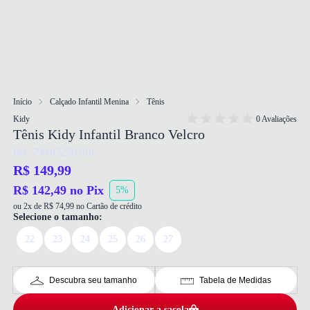
Início
Calçado Infantil Menina
Tênis
Kidy
0 Avaliações
Tênis Kidy Infantil Branco Velcro
Ref: 7900152565101
R$ 149,99
R$ 142,49 no Pix
5%
ou 2x de R$ 74,99 no Cartão de crédito
Selecione o tamanho:
22
23
24
25
26
27
Descubra seu tamanho
Tabela de Medidas
Adicionar a sacola