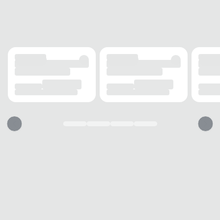
FECHAMENTO
Cadarço
SOLADO
MATERIAL
TR
ADERÊNCIA
Alta
AMORTECIMENTO
Leve
FORRO
MATERIAL
Têxtil
RESPIRABILIDADE
Alta
ACOLCHOAMENTO
Médio
USO
TIPO
Casual