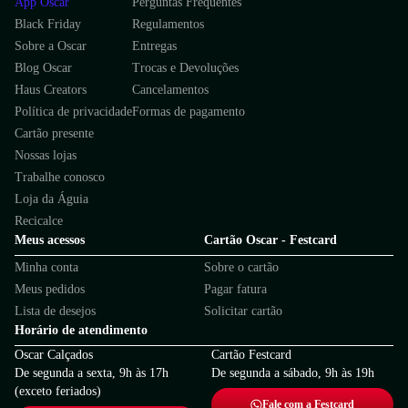
App Oscar
Perguntas Frequentes
Black Friday
Regulamentos
Sobre a Oscar
Entregas
Blog Oscar
Trocas e Devoluções
Haus Creators
Cancelamentos
Política de privacidade
Formas de pagamento
Cartão presente
Nossas lojas
Trabalhe conosco
Loja da Águia
Recicalce
Meus acessos
Cartão Oscar - Festcard
Minha conta
Sobre o cartão
Meus pedidos
Pagar fatura
Lista de desejos
Solicitar cartão
Horário de atendimento
Oscar Calçados
Cartão Festcard
De segunda a sexta, 9h às 17h
De segunda a sábado, 9h às 19h
(exceto feriados)
Fale com a Festcard