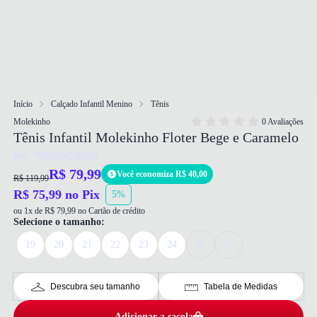
Início
Calçado Infantil Menino
Tênis
Molekinho
0 Avaliações
Tênis Infantil Molekinho Floter Bege e Caramelo
Ref: 7900294538902
R$ 79,99
Você economiza R$ 40,00
R$ 119,99
R$ 75,99 no Pix
5%
ou 1x de R$ 79,99 no Cartão de crédito
Selecione o tamanho:
19
20
21
22
23
24
25
26
Descubra seu tamanho
Tabela de Medidas
Adicionar a sacola