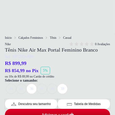
Início
Calçados Femininos
Tênis
Casual
Nike
0 Avaliações
Tênis Nike Air Max Portal Feminino Branco
Ref: 198729563606
R$ 899,99
R$ 854,99 no Pix
5%
ou 10x de R$ 89,99 no Cartão de crédito
Selecione o tamanho:
34
35
36
37
38
39
Descubra seu tamanho
Tabela de Medidas
Adicionar a sacola