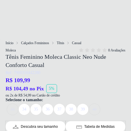
Início
Calçados Femininos
Tênis
Casual
Moleca
0 Avaliações
Tênis Feminino Moleca Classic Neo Nude
Conforto Casual
Ref: 7900350442280
R$ 109,99
R$ 104,49 no Pix
5%
ou 2x de R$ 54,99 no Cartão de crédito
Selecione o tamanho:
33
34
35
36
37
38
39
40
Descubra seu tamanho
Tabela de Medidas