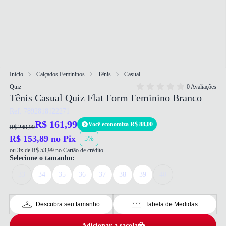
Início
Calçados Femininos
Tênis
Casual
Quiz
0 Avaliações
Tênis Casual Quiz Flat Form Feminino Branco
Ref: 7892818122271
R$ 161,99
Você economiza R$ 88,00
R$ 249,99
R$ 153,89 no Pix
5%
ou 3x de R$ 53,99 no Cartão de crédito
Selecione o tamanho:
33
34
35
36
37
38
39
40
Descubra seu tamanho
Tabela de Medidas
Adicionar a sacola