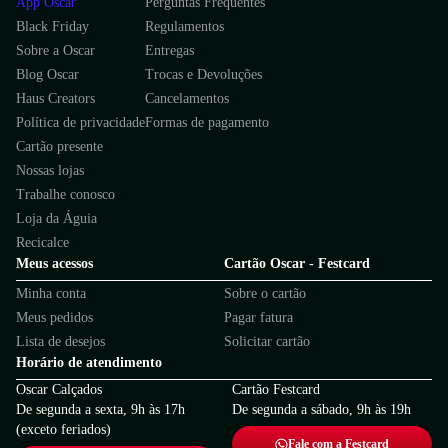
App Oscar
Perguntas Frequentes
Black Friday
Regulamentos
Sobre a Oscar
Entregas
Blog Oscar
Trocas e Devoluções
Haus Creators
Cancelamentos
Política de privacidade
Formas de pagamento
Cartão presente
Nossas lojas
Trabalhe conosco
Loja da Águia
Recicalce
Meus acessos
Cartão Oscar - Festcard
Minha conta
Sobre o cartão
Meus pedidos
Pagar fatura
Lista de desejos
Solicitar cartão
Horário de atendimento
Oscar Calçados
Cartão Festcard
De segunda a sexta, 9h às 17h
De segunda a sábado, 9h às 19h
(exceto feriados)
Fale com a Festcard