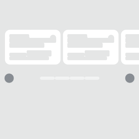
FECHAMENTO
Cadarço
SOLADO
MATERIAL
Emborrachado
ADERÊNCIA
Alta
AMORTECIMENTO
Confortável
FORRO
MATERIAL
Tecido
RESPIRABILIDADE
Alta
ACOLCHOAMENTO
Leve
USO
TIPO
Casual
Esse tênis vai servir?
1. Escolha seu número