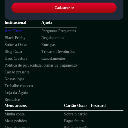
Cadastrar-se
Institucional
Ajuda
App Oscar
Perguntas Frequentes
Black Friday
Regulamentos
Sobre a Oscar
Entregas
Blog Oscar
Trocas e Devoluções
Haus Creators
Cancelamentos
Política de privacidade
Formas de pagamento
Cartão presente
Nossas lojas
Trabalhe conosco
Loja da Águia
Recicalce
Meus acessos
Cartão Oscar - Festcard
Minha conta
Sobre o cartão
Meus pedidos
Pagar fatura
Lista de desejos
Solicitar cartão