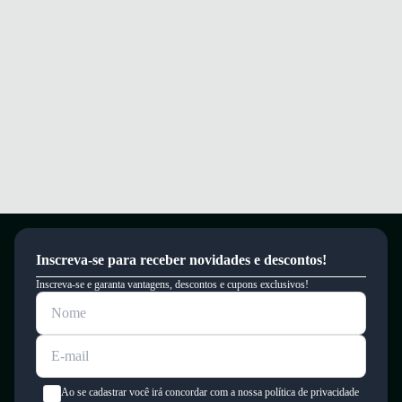
atividades.
Conforto e segurança a cada passo, ideal para treinos e uso diário.
Garantia
Este produto possui uma garantia contra defeitos de fabricação válida por
um período de 90 dias.
Inscreva-se para receber novidades e descontos!
Inscreva-se e garanta vantagens, descontos e cupons exclusivos!
Ao se cadastrar você irá concordar com a nossa política de privacidade