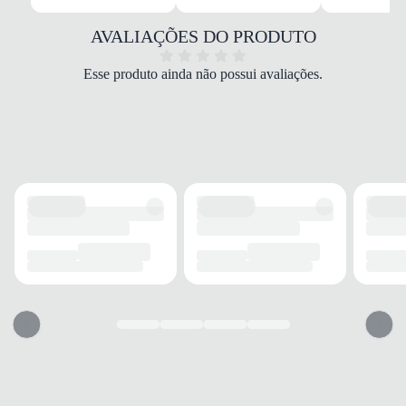
Tecido/Sintético
COR
AVALIAÇÕES DO PRODUTO
Preto e Branco
DROP
Esse produto ainda não possui avaliações.
Drop médio
FECHAMENTO
Cadarço
SOLADO
MATERIAL
EVA/Borracha
ADERÊNCIA
Alta
AMORTECIMENTO
Boa
FORRO
MATERIAL
Tecido