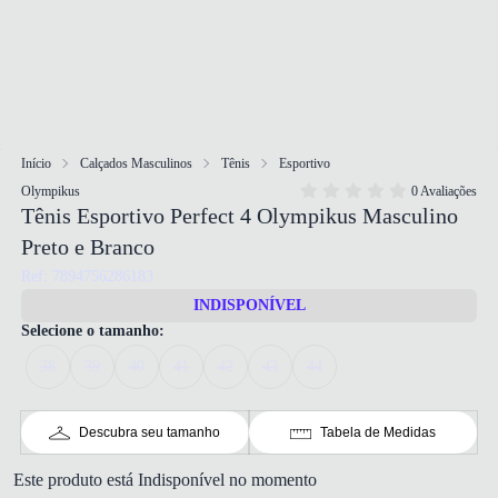
Início
Calçados Masculinos
Tênis
Esportivo
Olympikus
0 Avaliações
Tênis Esportivo Perfect 4 Olympikus Masculino
Preto e Branco
Ref: 7894756286183
INDISPONÍVEL
Selecione o tamanho:
38
39
40
41
42
43
44
Descubra seu tamanho
Tabela de Medidas
Este produto está Indisponível no momento