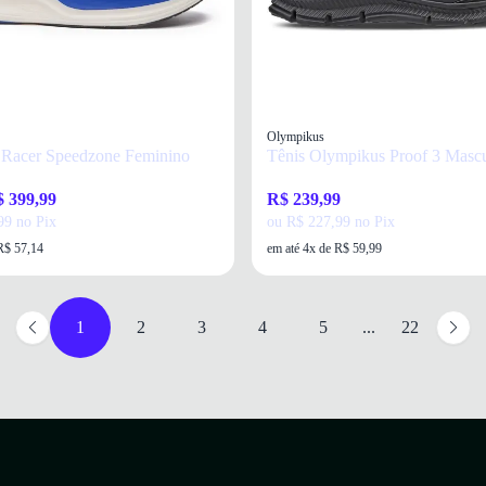
Olympikus
a Racer Speedzone Feminino
Tênis Olympikus Proof 3 Mascu
 399,99
R$ 239,99
99 no Pix
ou R$ 227,99 no Pix
R$ 57,14
em até 4x de R$ 59,99
1
2
3
4
5
...
22