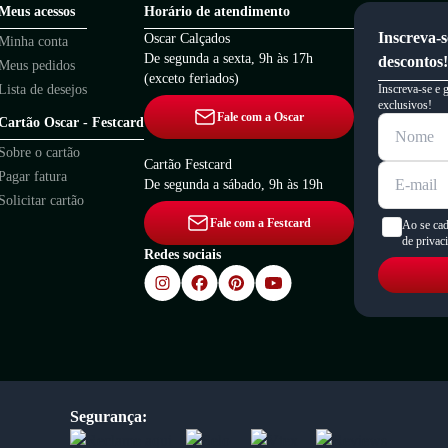
Meus acessos
Horário de atendimento
Inscreva-s
Oscar Calçados
Minha conta
De segunda a sexta, 9h às 17h
descontos!
Meus pedidos
(exceto feriados)
Lista de desejos
Inscreva-se e 
exclusivos!
Fale com a Oscar
Cartão Oscar - Festcard
Sobre o cartão
Cartão Festcard
Pagar fatura
De segunda a sábado, 9h às 19h
Solicitar cartão
Fale com a Festcard
Ao se cad
de privac
Redes sociais
Segurança: