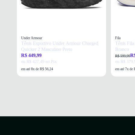
Under Armour
Fila
Tênis Esportivo Under Armour Charged
Tênis Fil
Quicker 2 Masculino Preto
Branco
R$ 449,99
R$
R$ 599,99
ou R$ 427,49 no Pix
ou R$ 379,
em até 8x de R$ 56,24
em até 7x de 