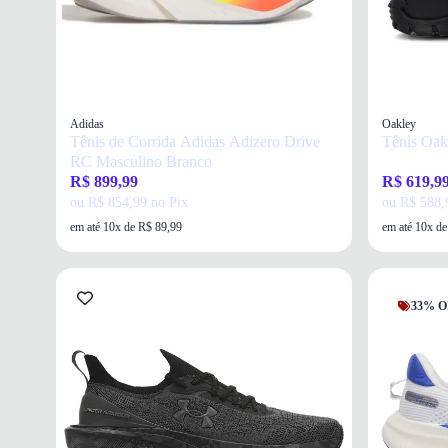
Adidas
Oakley
Tênis de Corrida Adidas Adizero Drive
Tênis Oak
RC Masculino Branco
R$ 899,99
R$ 619,9
ou R$ 854,99 no Pix
ou R$ 588,
em até 10x de R$ 89,99
em até 10x d
33% O