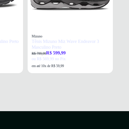
Mizuno
lino Preto
Tênis Mizuno Miz Wave Endeavor 3
Masculino Preto
R$ 599,99
R$ 799,99
ou R$ 569,99 no Pix
em até 10x de R$ 59,99