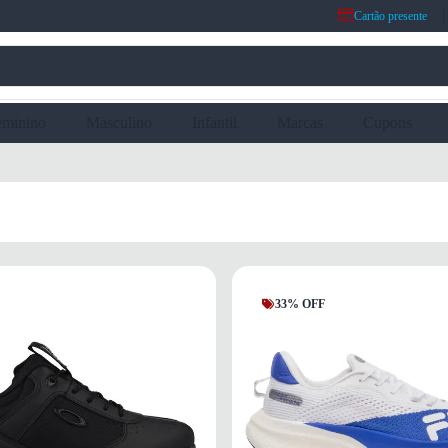
Cartão presente
eminino
Masculino
Infantil
Marcas
Cupons
33% OFF