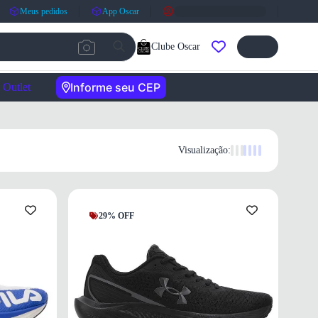
Meus pedidos
App Oscar
Clube Oscar
Informe seu CEP
Outlet
Visualização:
29% OFF