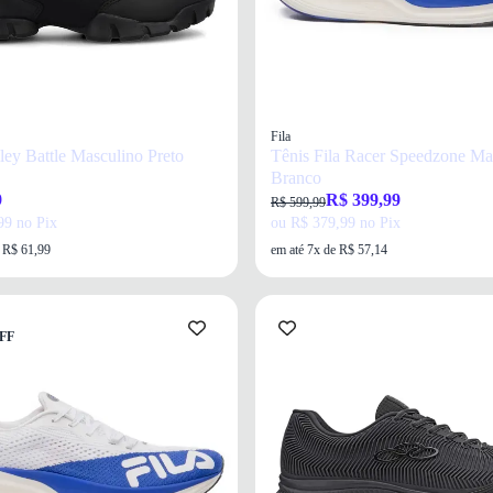
Fila
ley Battle Masculino Preto
Tênis Fila Racer Speedzone Ma
Branco
9
R$ 399,99
R$ 599,99
99 no Pix
ou R$ 379,99 no Pix
e R$ 61,99
em até 7x de R$ 57,14
FF