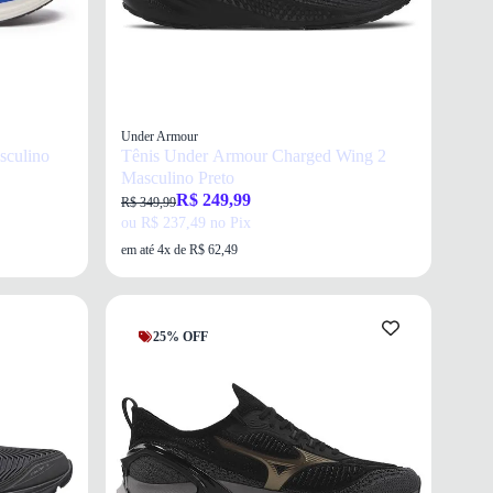
Under Armour
sculino
Tênis Under Armour Charged Wing 2
Masculino Preto
R$ 249,99
R$ 349,99
ou R$ 237,49 no Pix
em até 4x de R$ 62,49
25% OFF