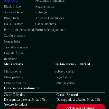
App Oscar
Perguntas Frequentes
Black Friday
Regulamentos
Sobre a Oscar
Entregas
Blog Oscar
Trocas e Devoluções
Haus Creators
Cancelamentos
Política de privacidade
Formas de pagamento
Cartão presente
Nossas lojas
Trabalhe conosco
Loja da Águia
Recicalce
Meus acessos
Cartão Oscar - Festcard
Minha conta
Sobre o cartão
Meus pedidos
Pagar fatura
Lista de desejos
Solicitar cartão
Horário de atendimento
Oscar Calçados
Cartão Festcard
De segunda a sexta, 9h às 17h
De segunda a sábado, 9h às 19h
(exceto feriados)
Fale com a Festcard