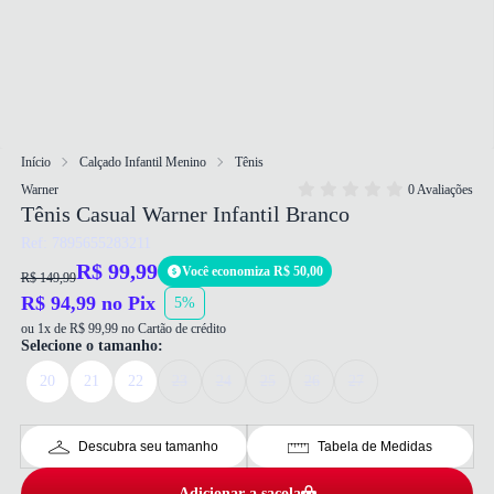
Início
Calçado Infantil Menino
Tênis
Warner
0 Avaliações
Tênis Casual Warner Infantil Branco
Ref: 7895655283211
R$ 99,99
Você economiza R$ 50,00
R$ 149,99
R$ 94,99 no Pix
5%
ou 1x de R$ 99,99 no Cartão de crédito
Selecione o tamanho:
20
21
22
23
24
25
26
27
Descubra seu tamanho
Tabela de Medidas
Adicionar a sacola