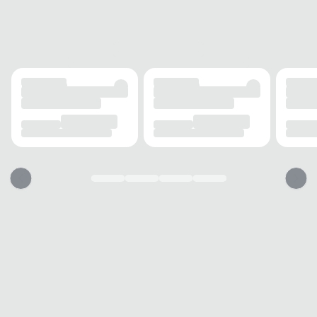
Velcro
SOLADO
MATERIAL
EVA
ADERÊNCIA
Alta
AMORTECIMENTO
Médio
FORRO
MATERIAL
Sintético
TECNOLOGIA
Respirável
ACOLCHOAMENTO
Médio
USO
TIPO
Casual
Esse tênis vai servir?