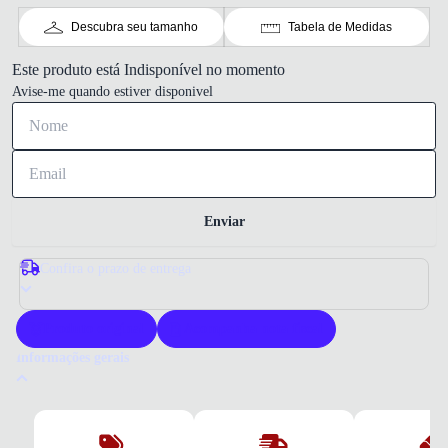
Descubra seu tamanho
Tabela de Medidas
Este produto está Indisponível no momento
Avise-me quando estiver disponivel
Enviar
Confira o prazo de entrega
Produto original
Acompanha nota fiscal
Informações gerais
Por que comprar um tênis Olympikus?
A Olympikus é reconhecida pela qualidade e inovação em calçados
esportivos. Este tênis oferece conforto e durabilidade para o uso diário.