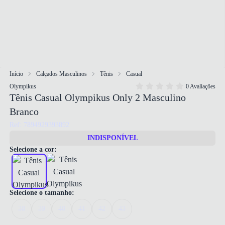
Início
Calçados Masculinos
Tênis
Casual
Olympikus
0 Avaliações
Tênis Casual Olympikus Only 2 Masculino
Branco
Ref: 7894929393892
INDISPONÍVEL
Selecione a cor:
Selecione o tamanho:
38
39
40
41
42
43