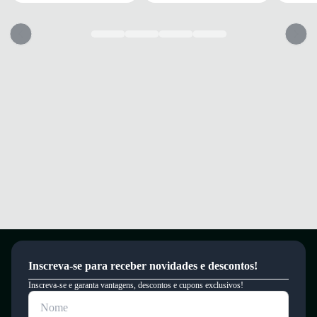
Caminhe com conforto e segurança em qualquer ocasião.
Garantia
Este produto possui uma garantia contra defeitos de fabricação válida por
um período de 90 dias.
Inscreva-se para receber novidades e descontos!
Inscreva-se e garanta vantagens, descontos e cupons exclusivos!