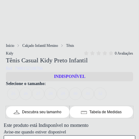
Início
Calçado Infantil Menino
Tênis
Kidy
0 Avaliações
Tênis Casual Kidy Preto Infantil
Ref: 7900152108766
INDISPONÍVEL
Selecione o tamanho:
25
26
27
28
29
30
31
32
Descubra seu tamanho
Tabela de Medidas
Este produto está Indisponível no momento
Avise-me quando estiver disponivel