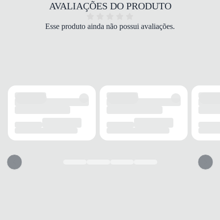
Preto
AVALIAÇÕES DO PRODUTO
PALMILHA
EVA
Esse produto ainda não possui avaliações.
FECHAMENTO
Elástico
SOLADO
MATERIAL
Borracha
ADERÊNCIA
Alta
AMORTECIMENTO
EVA
FORRO
MATERIAL
Têxtil
ACOLCHOAMENTO
Acolchoado
USO
TIPO