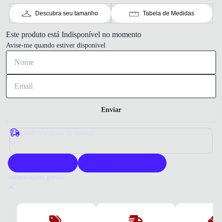
Descubra seu tamanho
Tabela de Medidas
Este produto está Indisponível no momento
Avise-me quando estiver disponivel
Enviar
Confira o prazo de entrega
Produto original
Acompanha nota fiscal
Informações gerais
Por que comprar um tênis Adidas?
Adidas entrega tecnologia esportiva focada em desempenho e leveza.
Este modelo combina amortecimento responsivo e materiais respiráveis