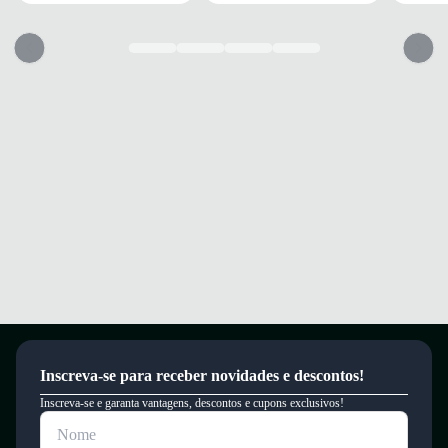
Quais os benefícios de escolher esse modelo?
Amortecimento responsivo com combinação Lightstrike e Lightstrike
Pro para conforto em treinos e provas.
Estabilidade dinâmica com ENERGYRODS 2.0 que melhora a eficiência
da passada.
Sola Continental™ para tração superior em diversas superfícies.
Garanta conforto e segurança em cada passada com amortecimento e
tração confiávе
Garantia
Este produto possui uma garantia contra defeitos de fabricação válida por
um período de 90 dias.
Inscreva-se para receber novidades e descontos!
Inscreva-se e garanta vantagens, descontos e cupons exclusivos!