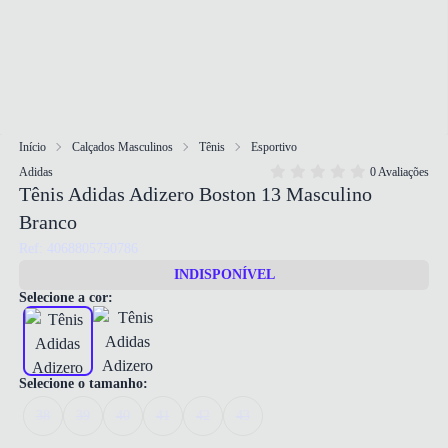
Início
Calçados Masculinos
Tênis
Esportivo
Adidas
0 Avaliações
Tênis Adidas Adizero Boston 13 Masculino
Branco
Ref: 4068805750786
INDISPONÍVEL
Selecione a cor:
Selecione o tamanho:
38
39
40
41
42
43