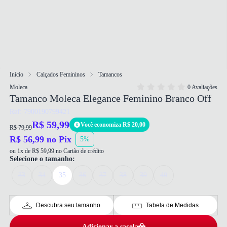
Início
Calçados Femininos
Tamancos
Moleca
0 Avaliações
Tamanco Moleca Elegance Feminino Branco Off
Ref: 7900190799421
R$ 59,99
Você economiza R$ 20,00
R$ 79,99
R$ 56,99 no Pix
5%
ou 1x de R$ 59,99 no Cartão de crédito
Selecione o tamanho:
33
34
35
36
37
38
39
40
Descubra seu tamanho
Tabela de Medidas
Adicionar a sacola