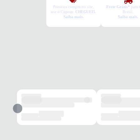
Primeira compra no site,
Frete Grátis*
para 
use o Cupom:
Brasil.
CHEGUEI5.
Saiba mais.
Saiba mais.