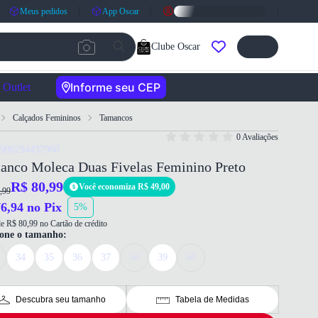
Meus pedidos
App Oscar
Clube Oscar
Informe seu CEP
Outlet
Calçados Femininos
Tamancos
0 Avaliações
7900294437960
anco Moleca Duas Fivelas Feminino Preto
R$ 80,99
Você economiza R$ 49,00
,99
6,94 no Pix
5%
e R$ 80,99 no Cartão de crédito
ione o tamanho:
34
35
36
37
38
39
40
Descubra seu tamanho
Tabela de Medidas