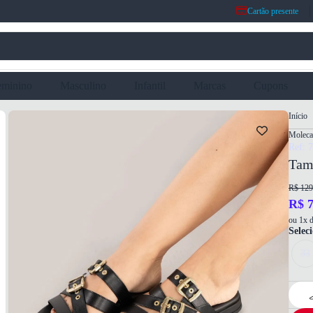
Cartão presente
eminino
Masculino
Infantil
Marcas
Cupons
Início
Moleca
Ref: 
Tam
R$ 129
R$ 7
ou 1x d
Selec
33