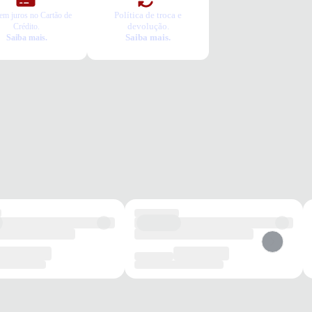
Política de troca e
em juros no Cartão de
devolução.
Crédito.
Saiba mais.
Saiba mais.