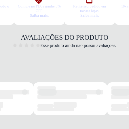
todo o
Compre no PIX e ganhe 5%
Retire seu pedido em
10x s
OFF.
nossas lojas.
Saiba mais.
Saiba mais.
AVALIAÇÕES DO PRODUTO
Esse produto ainda não possui avaliações.