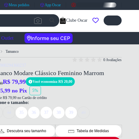
Meus pedidos
App Oscar
Clube Oscar
Informe seu CEP
Outlet
Tamanco
e
0 Avaliações
7900294360237
anco Modare Clássico Feminino Marrom
R$ 79,99
Você economiza R$ 20,00
99
5,99 no Pix
5%
e R$ 79,99 no Cartão de crédito
ione o tamanho:
34
35
36
37
38
39
40
Descubra seu tamanho
Tabela de Medidas