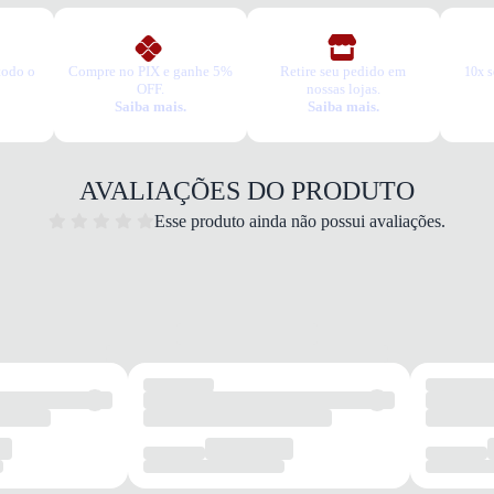
todo o
Compre no PIX e ganhe 5%
Retire seu pedido em
10x s
OFF.
nossas lojas.
Saiba mais.
Saiba mais.
AVALIAÇÕES DO PRODUTO
Esse produto ainda não possui avaliações.