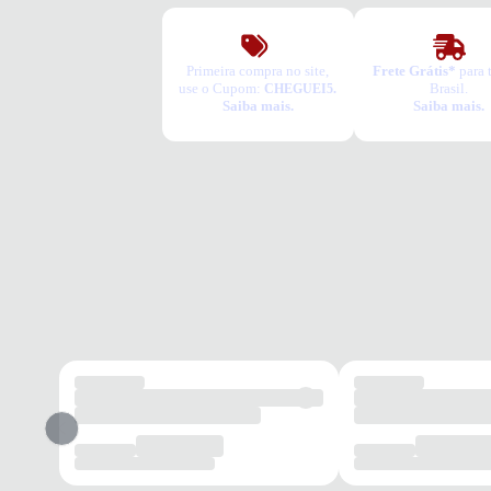
Primeira compra no site,
Frete Grátis*
para 
use o Cupom:
Brasil.
CHEGUEI5.
Saiba mais.
Saiba mais.