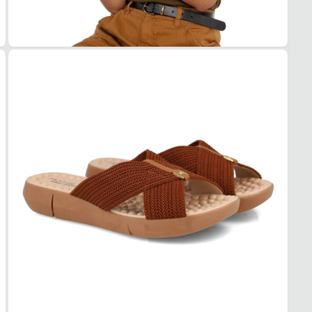
Têxtil
SOL
EVA
OCA
USO
Casua
AMB
Urban
ESTI
Dia a 
PAL
MAT
EVA
TIPO
Massa
REM
Não
BICO
TIPO
Redo
Esse c
1. Es
2. Faç