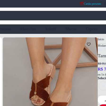
Cartão presente
eminino
Masculino
Infantil
Marcas
Cupons
Início
Modar
Ref: 
Tam
R$ 99,
R$ 7
ou 1x d
Selec
33