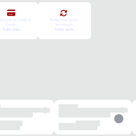
Política de troca e
em juros no Cartão de
devolução.
Crédito.
Saiba mais.
Saiba mais.