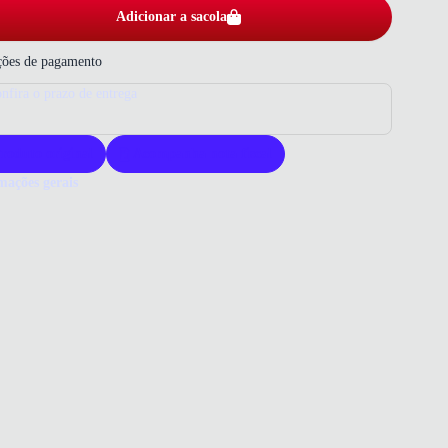
Adicionar a sacola
ões de pagamento
nfira o prazo de entrega
roduto original
Acompanha nota fiscal
mações gerais
ue comprar um tamanco Modare?
are oferece calçados voltados ao conforto diário, combinando
ogia de palmilha e design versátil. Este tamanco destaca-se pelo
 prático das tiras elásticas e acabamento em napa que valorizam o
. Escolha Modare para mais conforto e praticidade nos seus dias.
o que você precisa saber sobre Tamanco Modare Feminino Camel
al
ico/Napa
om
RO