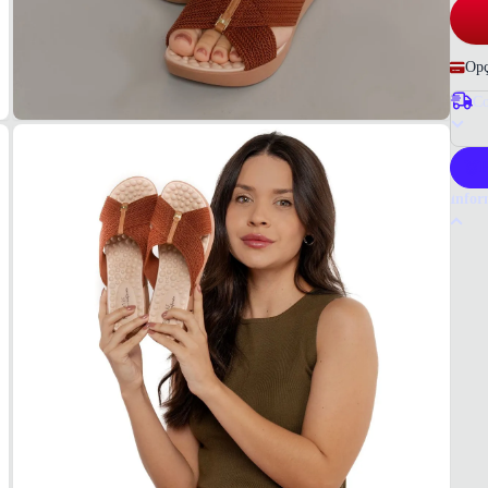
Opç
Co
P
Infor
Por q
A Mod
tecnol
ajuste
visual
Tudo 
Materi
Elást
COR
Marr
FOR