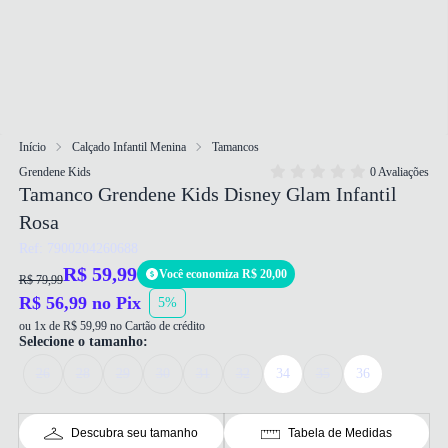
Início
Calçado Infantil Menina
Tamancos
Grendene Kids
0 Avaliações
Tamanco Grendene Kids Disney Glam Infantil
Rosa
Ref: 7900204260688
R$ 59,99
Você economiza R$ 20,00
R$ 79,99
R$ 56,99 no Pix
5%
ou 1x de R$ 59,99 no Cartão de crédito
Selecione o tamanho:
26
28
29
30
31
32
34
35
36
Descubra seu tamanho
Tabela de Medidas