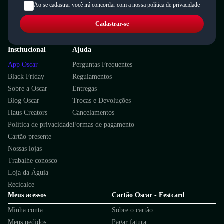
Ao se cadastrar você irá concordar com a nossa política de privacidade
Cadastrar-se
Institucional
Ajuda
App Oscar
Perguntas Frequentes
Black Friday
Regulamentos
Sobre a Oscar
Entregas
Blog Oscar
Trocas e Devoluções
Haus Creators
Cancelamentos
Política de privacidade
Formas de pagamento
Cartão presente
Nossas lojas
Trabalhe conosco
Loja da Águia
Recicalce
Meus acessos
Cartão Oscar - Festcard
Minha conta
Sobre o cartão
Meus pedidos
Pagar fatura