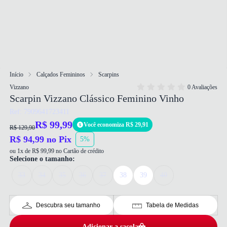
Início
Calçados Femininos
Scarpins
Vizzano
0 Avaliações
Scarpin Vizzano Clássico Feminino Vinho
Ref: 7909641723411
R$ 99,99
Você economiza R$ 29,91
R$ 129,90
R$ 94,99 no Pix
5%
ou 1x de R$ 99,99 no Cartão de crédito
Selecione o tamanho:
33
34
35
36
37
38
39
40
Descubra seu tamanho
Tabela de Medidas
Adicionar a sacola